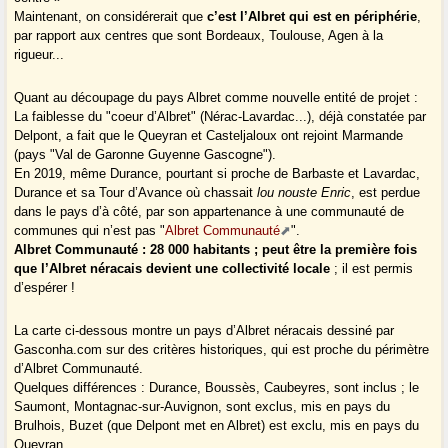
Maintenant, on considérerait que
c’est l’Albret qui est en périphérie
,
par rapport aux centres que sont Bordeaux, Toulouse, Agen à la
rigueur...
Quant au découpage du pays Albret comme nouvelle entité de projet :
La faiblesse du "coeur d’Albret" (Nérac-Lavardac...), déjà constatée par
Delpont, a fait que le Queyran et Casteljaloux ont rejoint Marmande
(pays "Val de Garonne Guyenne Gascogne").
En 2019, même Durance, pourtant si proche de Barbaste et Lavardac,
Durance et sa Tour d’Avance où chassait
lou nouste Enric
, est perdue
dans le pays d’à côté, par son appartenance à une communauté de
communes qui n’est pas "
Albret Communauté
".
Albret Communauté : 28 000 habitants ; peut être la première fois
que l’Albret néracais devient une collectivité locale
; il est permis
d’espérer !
La carte ci-dessous montre un pays d’Albret néracais dessiné par
Gasconha.com sur des critères historiques, qui est proche du périmètre
d’Albret Communauté.
Quelques différences : Durance, Boussès, Caubeyres, sont inclus ; le
Saumont, Montagnac-sur-Auvignon, sont exclus, mis en pays du
Brulhois, Buzet (que Delpont met en Albret) est exclu, mis en pays du
Queyran...