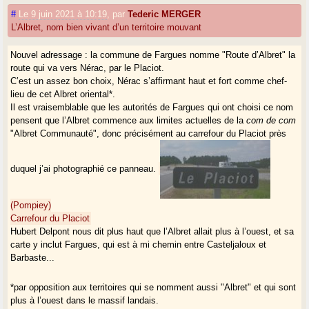
#
Le 9 juin 2021 à 10:19
,
par
Tederic MERGER
L’Albret, nom bien vivant d’un territoire mouvant
Nouvel adressage : la commune de Fargues nomme "Route d’Albret" la
route qui va vers Nérac, par le Placiot.
C’est un assez bon choix, Nérac s’affirmant haut et fort comme chef-
lieu de cet Albret oriental*.
Il est vraisemblable que les autorités de Fargues qui ont choisi ce nom
pensent que l’Albret commence aux limites actuelles de la
com de com
"Albret Communauté", donc précisément au carrefour du Placiot près
duquel j’ai photographié ce panneau.
(Pompiey)
Carrefour du Placiot
Hubert Delpont nous dit plus haut que l’Albret allait plus à l’ouest, et sa
carte y inclut Fargues, qui est à mi chemin entre Casteljaloux et
Barbaste...
*par opposition aux territoires qui se nomment aussi "Albret" et qui sont
plus à l’ouest dans le massif landais.