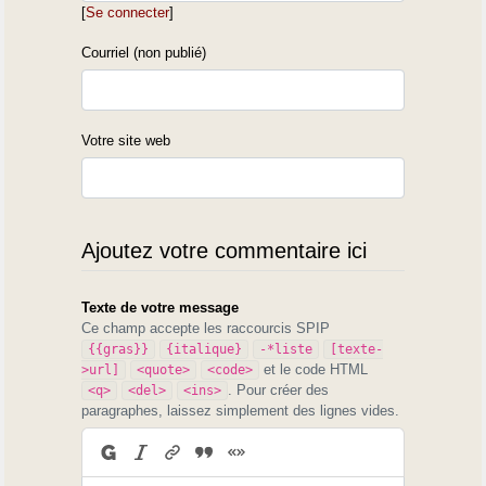
[
Se connecter
]
Courriel (non publié)
Votre site web
Ajoutez votre commentaire ici
Texte de votre message
Ce champ accepte les raccourcis SPIP
{{gras}}
{italique}
-*liste
[texte-
et le code HTML
>url]
<quote>
<code>
. Pour créer des
<q>
<del>
<ins>
paragraphes, laissez simplement des lignes vides.