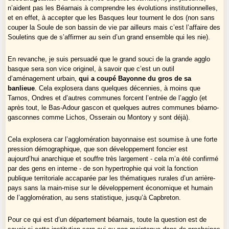
n’aident pas les Béarnais à comprendre les évolutions institutionnelles,
et en effet, à accepter que les Basques leur tournent le dos (non sans
couper la Soule de son bassin de vie par ailleurs mais c’est l’affaire des
Souletins que de s’affirmer au sein d’un grand ensemble qui les nie).
En revanche, je suis persuadé que le grand souci de la grande agglo
basque sera son vice originel, à savoir que c’est un outil
d’aménagement urbain,
qui a coupé Bayonne du gros de sa
banlieue
. Cela explosera dans quelques décennies, à moins que
Tarnos, Ondres et d’autres communes forcent l’entrée de l’agglo (et
après tout, le Bas-Adour gascon et quelques autres communes béarno-
gasconnes comme Lichos, Osserain ou Montory y sont déjà).
Cela explosera car l’agglomération bayonnaise est soumise à une forte
pression démographique, que son développement foncier est
aujourd’hui anarchique et souffre très largement - cela m’a été confirmé
par des gens en interne - de son hypertrophie qui voit la fonction
publique territoriale accaparée par les thématiques rurales d’un arrière-
pays sans la main-mise sur le développement économique et humain
de l’agglomération, au sens statistique, jusqu’à Capbreton.
Pour ce qui est d’un département béarnais, toute la question est de