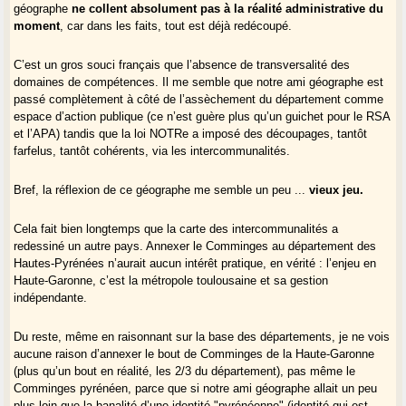
géographe
ne collent absolument pas à la réalité administrative du
moment
, car dans les faits, tout est déjà redécoupé.
C’est un gros souci français que l’absence de transversalité des
domaines de compétences. Il me semble que notre ami géographe est
passé complètement à côté de l’assèchement du département comme
espace d’action publique (ce n’est guère plus qu’un guichet pour le RSA
et l’APA) tandis que la loi NOTRe a imposé des découpages, tantôt
farfelus, tantôt cohérents, via les intercommunalités.
Bref, la réflexion de ce géographe me semble un peu ...
vieux jeu.
Cela fait bien longtemps que la carte des intercommunalités a
redessiné un autre pays. Annexer le Comminges au département des
Hautes-Pyrénées n’aurait aucun intérêt pratique, en vérité : l’enjeu en
Haute-Garonne, c’est la métropole toulousaine et sa gestion
indépendante.
Du reste, même en raisonnant sur la base des départements, je ne vois
aucune raison d’annexer le bout de Comminges de la Haute-Garonne
(plus qu’un bout en réalité, les 2/3 du département), pas même le
Comminges pyrénéen, parce que si notre ami géographe allait un peu
plus loin que la banalité d’une identité "pyrénéenne" (identité qui est