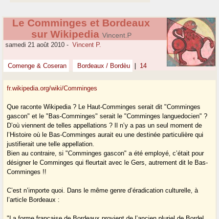
Le Comminges et Bordeaux
sur Wikipedia
Vincent.P
samedi 21 août 2010
-
Vincent P.
Comenge & Coseran
Bordeaux / Bordèu
|
14
fr.wikipedia.org/wiki/Comminges
Que raconte Wikipedia ? Le Haut-Comminges serait dit "Comminges
gascon" et le "Bas-Comminges" serait le "Comminges languedocien" ?
D’où viennent de telles appellations ? Il n’y a pas un seul moment de
l’Histoire où le Bas-Comminges aurait eu une destinée particulière qui
justifierait une telle appellation.
Bien au contraire, si "Comminges gascon" a été employé, c’était pour
désigner le Comminges qui fleurtait avec le Gers, autrement dit le Bas-
Comminges !!
C’est n’importe quoi. Dans le même genre d’éradication culturelle, à
l’article Bordeaux :
"La forme française de Bordeaux provient de l’ancien pluriel de Bordel