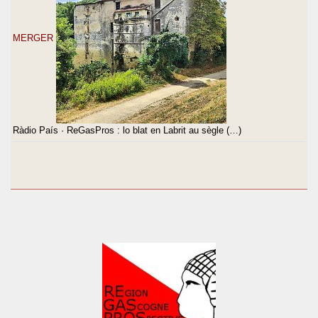
MERGER
Ràdio País · ReGasPros : lo blat en Labrit au sègle (…)