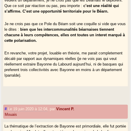
veulent un département, je ne crois pas que les Béarnais le déplorent.
Que ce soit par réaction ou pas, peu importe :
c’est une réalité qui
s’affirme. C’est une opportunité territoriale pour le Béarn.
Je ne crois pas que ce Pole du Béarn soit une coquille si vide que vous
le dites :
bien que les intercommunalités béarnaises tiennent
chacune à leurs compétences, elles ont toutes un interet marqué à
cette polarisation.
En revanche, votre projet, louable en théorie, me parait completement
décalé par rapport aux dynamiques réelles (je ne vois pas qui veut
réellement extraire Bayonne du Labourd aujourd’hui, ni de basques qui
preferent trois collectivités avec Bayonne en moins à un département
Iparralde).
#
Le 19 juin 2020 à 12:04
,
par
Vincent P.
Mouais
La thématique de l’extraction de Bayonne est primordiale, elle fut portée