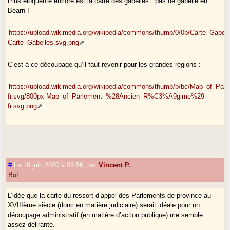
Plus éloquente encore est la carte des gabelles : pas de gabelle en
Béarn !
https://upload.wikimedia.org/wikipedia/commons/thumb/0/0b/Carte_Gabel
Carte_Gabelles.svg.png
C’est à ce découpage qu’il faut revenir pour les grandes régions :
https://upload.wikimedia.org/wikipedia/commons/thumb/b/bc/Map_of
fr.svg/800px-Map_of_Parlement_%28Ancien_R%C3%A9gime%29-
fr.svg.png
#
Le 19 juin 2020 à 09:56
,
par
Vincent P.
Bof ...
L’idée que la carte du ressort d’appel des Parlements de province au
XVIIIème siècle (donc en matière judiciaire) serait idéale pour un
découpage administratif (en matière d’action publique) me semble
assez délirante.