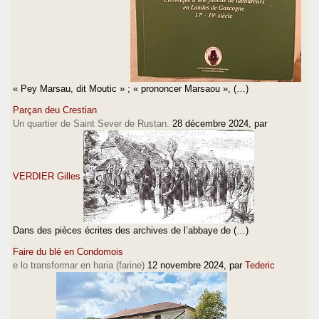
« Pey Marsau, dit Moutic » ; « prononcer Marsaou », (…)
Parçan deu Crestian
Un quartier de Saint Sever de Rustan.
28 décembre 2024
, par
VERDIER Gilles
Dans des pièces écrites des archives de l’abbaye de (…)
Faire du blé en Condomois
e lo transformar en haria (farine)
12 novembre 2024
, par
Tederic