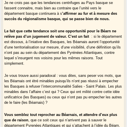
Je ne crois pas que les tendances centrifuges au Pays basque se
fassent connaitre, mais bien au contraire que l’unité vers le
département basque continuera à s
’affirmer au fur et à mesure des
succès du régionalisme basque, qui se passe bien de nous.
Le fait que cette tendance soit une opportunité pour le Béarn ne
relève pas d’un jugement de valeur. C’est un fait
: si le département
est dissous, à l’iniative des Basques, les Béarnais auront l’opportunité
d’une territorialisation sur mesure, d’une visibilité, d’une définition qu’ils
n’ont pas au sein du département des Pyrénées Atlantiques, contre
lequel s’insurgent nos voisins pour les mêmes raisons. Tout
simplement.
Je vous trouve aussi paradoxal : vous dites, sans peser vos mots, que
les Béarnais ont étré minables puisqu’ils n’ont pas réussi à empecher
les Basques à refuser l’intercommunalité Salies - Saint Palais. Les plus
minables dans l’affaire c’est qui ? Ceux qui ont milité contre cette idée
unificatrice (les Basques) ou ceux qui n’ont pas pu empecher les autres
de le faire (les Béarnais) ?
Vous semblez tout reprocher au Béarnais, et attendre d’eux plus
que de raison
, que ce soit ceux qui n’arrivent pas à sauver le
département Pyrenées Atlantiques et qui s’attachent à l’idée du Béarn,