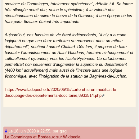
province du Comminges, totalement pyrénéenne", détaille-t-il. Sa forme
très allongée serait due, selon le spécialiste, à la volonté des
révolutionnaires de suivre le fleuve de la Garonne, à une époque où les
transports fluviaux étaient très importants.
Aujourd’hui, ces bassins de vie étant indépendants, "il n’y a aucune
logique à ce que ces deux territoires se retrouvent dans un même
département", soutient Laurent Chalard. Dès lors, il propose de faire
basculer l’arrondissement de Saint-Gaudens, territoire historiquement et
culturellement pyrénéen, vers les Haute-Pyrénées. Ce rattachement
permettrait non seulement d’augmenter la superficie du département
(4400 km² actuellement) mais aussi de l’inscrire dans une logique
économique, avec l’intégration de la station de Bagnères-de-Luchon.
https://www.ladepeche.fr/2020/06/15/carte-et-si-on-modifiait-le-
decoupage-des-departements-doccitanie,8933514.php
#
Le 18 juin 2020 à 22:55
,
par
gsg
Le Comminges et Bordeaux sur Wikipedia