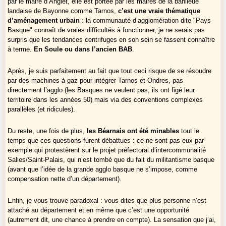
par le maire d’Anglet, elle est portée par les maires de la banlieue
landaise de Bayonne comme Tarnos,
c’est une vraie thématique
d’aménagement urbain
: la communauté d’agglomération dite "Pays
Basque" connaît de vraies difficultés à fonctionner, je ne serais pas
surpris que les tendances centrifuges en son sein se fassent connaître
à terme.
En Soule ou dans l’ancien BAB
.
Après, je suis parfaitement au fait que tout ceci risque de se résoudre
par des machines à gaz pour intégrer Tarnos et Ondres, pas
directement l’agglo (les Basques ne veulent pas, ils ont figé leur
territoire dans les années 50) mais via des conventions complexes
parallèles (et ridicules).
Du reste, une fois de plus,
les Béarnais ont été minables
tout le
temps que ces questions furent débattues : ce ne sont pas eux par
exemple qui protestèrent sur le projet préfectoral d’intercommunalité
Salies/Saint-Palais, qui n’est tombé que du fait du militantisme basque
(avant que l’idée de la grande agglo basque ne s’impose, comme
compensation nette d’un département).
Enfin, je vous trouve paradoxal : vous dites que plus personne n’est
attaché au département et en même que c’est une opportunité
(autrement dit, une chance à prendre en compte). La sensation que j’ai,