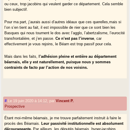
ou ceux, trop jacobins qui veulent garder ce département. Cela semble
bien subjectif.
Pour ma part, j’aurais aussi d’autres idéaux que ces querelles,mais si
l’on s’en tient au fait, il est impossible de nier que ce sont bien les
Basques qui nous tournent le dos avec l’agglo, l’abertzalisme, l’eurocité
transfrontalière, et j’en passe.
Ce n’est pas l’inverse
, car
effectivement je vous rejoins, le Béarn est trop passif pour cela.
Mais dans les faits,
l’adhésion pleine et entière au département
béarnais, elle y est naturellement, puisque nous y sommes
contraints de facto par l’action de nos voisins.
#
Le 19 juin 2020 à 14:12
,
par
Vincent P.
Prospective
Étant moi-même béarnais, je me trouve parfaitement instruit à faire le
procès des Béarnais.
Leur passivité institutionnelle est absolument
décourageante.
Par ailleurs, les députés béarnais, hyper-jacobins,