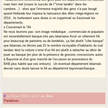
mais bien réel (voyez le succès de l’"imne landès" dans les
cantères...) : alors que l’immense majorité des gens n’a pas bougé
quand Hollande leur imposa la naissance des dites méga-régions en
2014 , ils hurleraient sans doute si on supprimait ou fusionnait les
départements.
Concernant le "64
Ne nous leurrons pas :son image médiatique , commerciale et populaire
est essentiellement basque,très peu béarnaise.Avoir un vêtement 64,
pour beaucoup de parisiens ou de bordelais, ça fait plutôt "côte basque"
que béarnais,ne rêvons pas.Et le nombre incroyable d’habitants du sud
landais dont la voiture s’orne d’un 64 est plutôt à rattacher au désir de
jouer au basque (en plus de la présence de grosses concessions autos
à Bayonne et d’un gros marché de l’occasion en provenance du
BAB,plus habité que ses entours) . Un éventuel département béarnais
devrait sans doute laisser le 64 au départemnt bayonnais/basque .
#
Le 19 juin 2020 à 12:47
,
par
Alex
Paradoxes