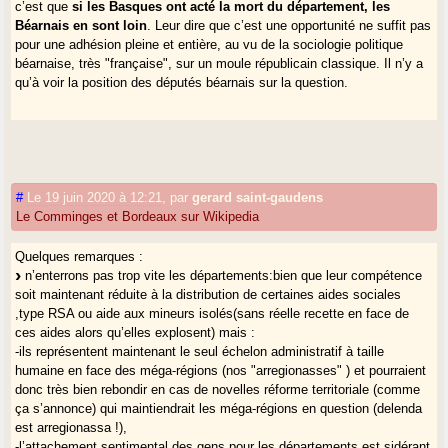
c’est que
si les Basques ont acté la mort du département, les
Béarnais en sont loin
. Leur dire que c’est une opportunité ne suffit pas
pour une adhésion pleine et entière, au vu de la sociologie politique
béarnaise, très "française", sur un moule républicain classique. Il n’y a
qu’à voir la position des députés béarnais sur la question.
#
Le 19 juin 2020 à 12:21
,
par
gerard saint-gaudens
Le Comminges et Bordeaux sur Wikipedia
Quelques remarques :
n’enterrons pas trop vite les départements:bien que leur compétence
soit maintenant réduite à la distribution de certaines aides sociales
,type RSA ou aide aux mineurs isolés(sans réelle recette en face de
ces aides alors qu’elles explosent) mais :
-ils représentent maintenant le seul échelon administratif à taille
humaine en face des méga-régions (nos "arregionasses" ) et pourraient
donc très bien rebondir en cas de novelles réforme territoriale (comme
ça s’annonce) qui maintiendrait les méga-régions en question (delenda
est arregionassa !),
-l’attachement sentimental des gens pour les départements est sidérant