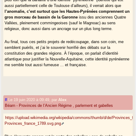
aussi partiellement celle de Toulouse d’ailleurs), il verrait alors que
l’anomalie, c’est surtout que les Hautes-Pyrénées comprennent un
gros morceau de bassin de la Garonne
issu des anciennes Quatre
Vallées, pleinement commingeoises (sauf le Magnoac) au sens
religieux, donc aussi dans un ancrage sur un plus long terme.
Au final, tous ces petits projets de redécoupage, dans son coin, me
semblent puérils, et j’ai le souvenir horrifié des débats sur la
constitution des grandes régions. À l’époque, on parlait d’identité
atlantique pour justifier la Nouvelle-Aquitaine, cette identité pyrénéenne
me semble tout aussi fumeuse ... et française.
#
Le 19 juin 2020 à 09:49
,
par
Alex
Béarn - Provinces de l’Ancien Régime , parlement et gabelles
https://upload.wikimedia.org/wikipedia/commons/thumb/d/de/Provinces_f
Provinces_france_1789.svg.png