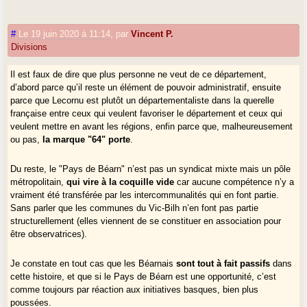
#
Le 19 juin 2020 à 11:14
,
par
Vincent P.
Divisions
Il est faux de dire que plus personne ne veut de ce département,
d’abord parce qu’il reste un élément de pouvoir administratif, ensuite
parce que Lecornu est plutôt un départementaliste dans la querelle
française entre ceux qui veulent favoriser le département et ceux qui
veulent mettre en avant les régions, enfin parce que, malheureusement
ou pas,
la marque "64" porte
.
Du reste, le "Pays de Béarn" n’est pas un syndicat mixte mais un pôle
métropolitain,
qui vire à la coquille vide
car aucune compétence n’y a
vraiment été transférée par les intercommunalités qui en font partie.
Sans parler que les communes du Vic-Bilh n’en font pas partie
structurellement (elles viennent de se constituer en association pour
être observatrices).
Je constate en tout cas que les Béarnais
sont tout à fait passifs
dans
cette histoire, et que si le Pays de Béarn est une opportunité, c’est
comme toujours par réaction aux initiatives basques, bien plus
poussées.