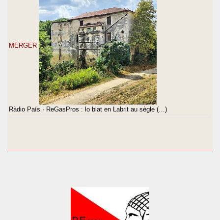
MERGER
Ràdio País · ReGasPros : lo blat en Labrit au sègle (…)