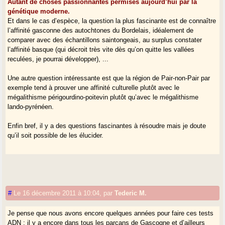
Autant de choses passionnantes permises aujourd’hui par la
génétique moderne.
Et dans le cas d’espèce, la question la plus fascinante est de connaître
l’affinité gasconne des autochtones du Bordelais, idéalement de
comparer avec des échantillons saintongeais, au surplus constater
l’affinité basque (qui décroit très vite dès qu’on quitte les vallées
reculées, je pourrai développer), ...
Une autre question intéressante est que la région de Pair-non-Pair par
exemple tend à prouver une affinité culturelle plutôt avec le
mégalithisme périgourdino-poitevin plutôt qu’avec le mégalithisme
lando-pyrénéen.
Enfin bref, il y a des questions fascinantes à résoudre mais je doute
qu’il soit possible de les élucider.
#
Le 16 décembre 2011 à 10:04
,
par
Tederic M.
Je pense que nous avons encore quelques années pour faire ces tests
ADN : il y a encore dans tous les parçans de Gascogne et d’ailleurs