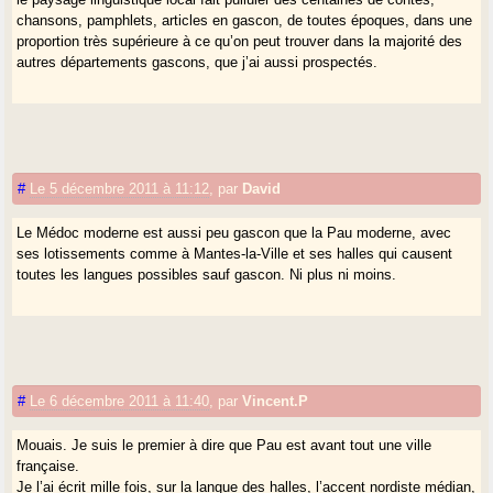
chansons, pamphlets, articles en gascon, de toutes époques, dans une
proportion très supérieure à ce qu’on peut trouver dans la majorité des
autres départements gascons, que j’ai aussi prospectés.
#
Le 5 décembre 2011 à 11:12
,
par
David
Le Médoc moderne est aussi peu gascon que la Pau moderne, avec
ses lotissements comme à Mantes-la-Ville et ses halles qui causent
toutes les langues possibles sauf gascon. Ni plus ni moins.
#
Le 6 décembre 2011 à 11:40
,
par
Vincent.P
Mouais. Je suis le premier à dire que Pau est avant tout une ville
française.
Je l’ai écrit mille fois, sur la langue des halles, l’accent nordiste médian,