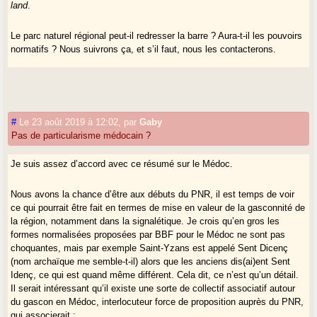
land
.
Le parc naturel régional peut-il redresser la barre ? Aura-t-il les pouvoirs
normatifs ? Nous suivrons ça, et s’il faut, nous les contacterons.
Maintenant, j’aime le Médoc, enfin le Médoc par endroits : la beauté
des rives de l’estuaire à Saint-Christoly par une journée froide de février
est quelque chose d’une âpreté envoûtante, qui vaut largement la
magnifique rive saintongeaise en face, mais peut-être trop classique.
#
Le 23 août 2019 à 12:02
,
par
Gaby
On trouve en Médoc de superbes hameaux "landescots", qui cochent
Pas de particularisme médocain ?
toutes les cases du paysage landais : pignada, lagune, bergerie à
façade-pignon, un paysage sans haies. Et allez tous vous perdre au
Je suis assez d’accord avec ce résumé sur le Médoc.
château de Sémignan ou près de la fontaine de Bernos, lieux
enchanteurs du Médoc !
Nous avons la chance d’être aux débuts du PNR, il est temps de voir
ce qui pourrait être fait en termes de mise en valeur de la gasconnité de
la région, notamment dans la signalétique. Je crois qu’en gros les
formes normalisées proposées par BBF pour le Médoc ne sont pas
choquantes, mais par exemple Saint-Yzans est appelé Sent Dicenç
(nom archaïque me semble-t-il) alors que les anciens dis(ai)ent Sent
Idenç, ce qui est quand même différent. Cela dit, ce n’est qu’un détail.
Il serait intéressant qu’il existe une sorte de collectif associatif autour
du gascon en Médoc, interlocuteur force de proposition auprès du PNR,
qui associerait :