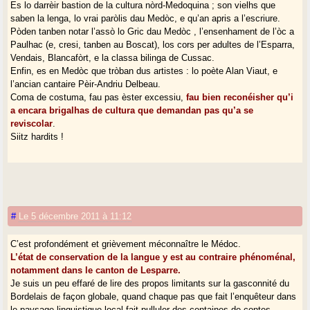
Es lo darrèir bastion de la cultura nòrd-Medoquina ; son vielhs que
saben la lenga, lo vrai paròlis dau Medòc, e qu’an apris a l’escriure.
Pòden tanben notar l’assò lo Gric dau Medòc , l’ensenhament de l’òc a
Paulhac (e, cresi, tanben au Boscat), los cors per adultes de l’Esparra,
Vendais, Blancafòrt, e la classa bilinga de Cussac.
Enfin, es en Medòc que tròban dus artistes : lo poète Alan Viaut, e
l’ancian cantaire Pèir-Andriu Delbeau.
Coma de costuma, fau pas èster excessiu,
fau bien reconéisher qu’i
a encara brigalhas de cultura que demandan pas qu’a se
reviscolar
.
Siitz hardits !
#
Le 5 décembre 2011 à 11:12
C’est profondément et grièvement méconnaître le Médoc.
L’état de conservation de la langue y est au contraire phénoménal,
notamment dans le canton de Lesparre.
Je suis un peu effaré de lire des propos limitants sur la gasconnité du
Bordelais de façon globale, quand chaque pas que fait l’enquêteur dans
le paysage linguistique local fait pulluler des centaines de contes,