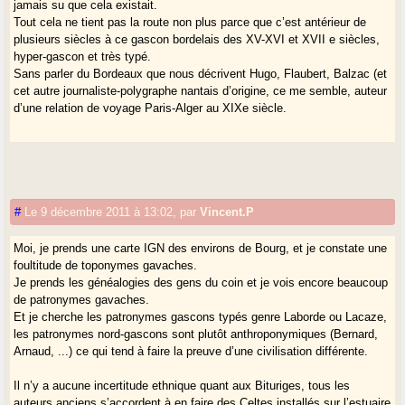
jamais su que cela existait.
Tout cela ne tient pas la route non plus parce que c’est antérieur de
plusieurs siècles à ce gascon bordelais des XV-XVI et XVII e siècles,
hyper-gascon et très typé.
Sans parler du Bordeaux que nous décrivent Hugo, Flaubert, Balzac (et
cet autre journaliste-polygraphe nantais d’origine, ce me semble, auteur
d’une relation de voyage Paris-Alger au XIXe siècle.
#
Le 9 décembre 2011 à 13:02
,
par
Vincent.P
Moi, je prends une carte IGN des environs de Bourg, et je constate une
foultitude de toponymes gavaches.
Je prends les généalogies des gens du coin et je vois encore beaucoup
de patronymes gavaches.
Et je cherche les patronymes gascons typés genre Laborde ou Lacaze,
les patronymes nord-gascons sont plutôt anthroponymiques (Bernard,
Arnaud, ...) ce qui tend à faire la preuve d’une civilisation différente.
Il n’y a aucune incertitude ethnique quant aux Bituriges, tous les
auteurs anciens s’accordent à en faire des Celtes installés sur l’estuaire