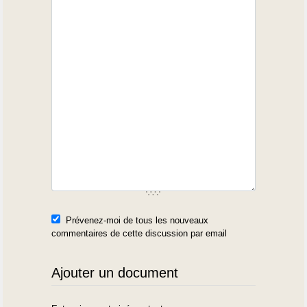
repères visuels qui disent aux habitants et aux visiteurs : « ici, on est
en Médoc ».
Ce sont des choses qui se font, mais souvent grossièrement et
superficiellement par des panneaux ajoutés à l’entrée des communes. Il
faudrait être plus subtil, plus efficace, en généralisant par exemple
une
signalétique particulière, médoquine, des lieux-dits
:
il est
question ici à la fois d’esthétique et de contenu
... Il faudra avoir
l’oreille des professionnels qui s’en occuperont pour le Parc...
Prévenez-moi de tous les nouveaux
commentaires de cette discussion par email
Ajouter un document