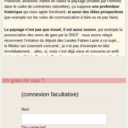
Préserver, améliorer, mettre en valeur le paysage (modelé par l’homme
dans le cadre de contraintes naturelles), ça suppose
une profondeur
historique
qui nous agrée forcément,
et aussi des idées prospectives
(par exemple sur les voies de communication à faire ou ne pas faire).
Le paysage n’est pas que visuel, il est aussi sonore
, par exemple la
prononciation des noms de gare par la SNCF : nous avons relayé
récemment l’irritation du député des Landes Fabien Lainé à ce sujet...
le Médoc est surement concerné ; je n’ai pas d’exemple en tête
immédiatement... allez, si, mais c’est déjà vieux et concerne un arrêt
de bus du côté du Porge, le Bourdiou, prononcé à la française...) ; allez,
un autre me vient : comment va-t-on dire "Vendays" dans les années
qui viennent, dans les annonces automatisées des lignes de bus ?
Un gran de sau ?
Paysage visuel, sonore... si je poursuis l’énumération des sens :
olfactif...
les odeurs
(oui ça compte aussi, mais nous n’avons pas
encore de réflexion construite ni de corpus là-dessus !-))...
(connexion facultative)
La toponymie
est le "dada" de certains d’entre nous (moi en premier).
J’ai trouvé récemment sur
le site de la Commission Nationale de la
Nom
Toponymie
un joli schéma qui la place à l’intersection de l’Histoire, de
la Géographie et de la Linguistique (ou plus exactement,
du temps, de
l’espace, du verbe
)...
[
Se connecter
]