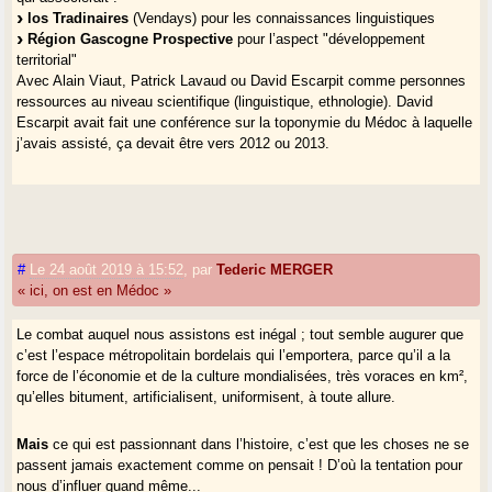
los Tradinaires
(Vendays) pour les connaissances linguistiques
Région Gascogne Prospective
pour l’aspect "développement
territorial"
Avec Alain Viaut, Patrick Lavaud ou David Escarpit comme personnes
ressources au niveau scientifique (linguistique, ethnologie). David
Escarpit avait fait une conférence sur la toponymie du Médoc à laquelle
j’avais assisté, ça devait être vers 2012 ou 2013.
#
Le 24 août 2019 à 15:52
,
par
Tederic MERGER
« ici, on est en Médoc »
Le combat auquel nous assistons est inégal ; tout semble augurer que
c’est l’espace métropolitain bordelais qui l’emportera, parce qu’il a la
force de l’économie et de la culture mondialisées, très voraces en km²,
qu’elles bitument, artificialisent, uniformisent, à toute allure.
Mais
ce qui est passionnant dans l’histoire, c’est que les choses ne se
passent jamais exactement comme on pensait ! D’où la tentation pour
nous d’influer quand même...