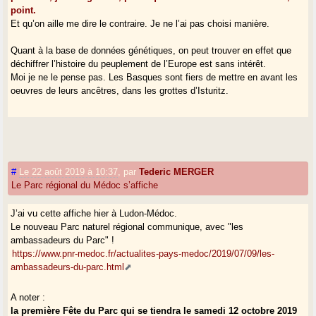
point.
Et qu’on aille me dire le contraire. Je ne l’ai pas choisi manière.
Quant à la base de données génétiques, on peut trouver en effet que
déchiffrer l’histoire du peuplement de l’Europe est sans intérêt.
Moi je ne le pense pas. Les Basques sont fiers de mettre en avant les
oeuvres de leurs ancêtres, dans les grottes d’Isturitz.
#
Le 22 août 2019 à 10:37
,
par
Tederic MERGER
Le Parc régional du Médoc s’affiche
J’ai vu cette affiche hier à Ludon-Médoc.
Le nouveau Parc naturel régional communique, avec "les
ambassadeurs du Parc" !
https://www.pnr-medoc.fr/actualites-pays-medoc/2019/07/09/les-
ambassadeurs-du-parc.html
A noter :
la première Fête du Parc qui se tiendra le samedi 12 octobre 2019