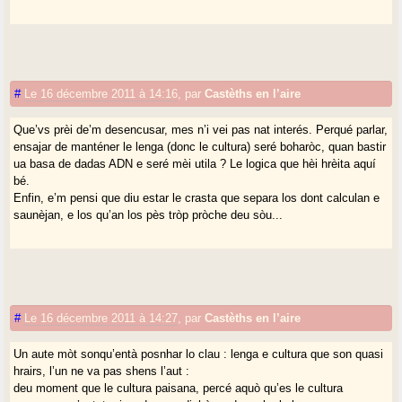
#
Le 16 décembre 2011 à 14:16
,
par
Castèths en l’aire
Que’vs prèi de’m desencusar, mes n’i vei pas nat interés. Perqué parlar,
ensajar de manténer le lenga (donc le cultura) seré boharòc, quan bastir
ua basa de dadas ADN e seré mèi utila ? Le logica que hèi hrèita aquí
bé.
Enfin, e’m pensi que diu estar le crasta que separa los dont calculan e
saunèjan, e los qu’an los pès tròp pròche deu sòu...
#
Le 16 décembre 2011 à 14:27
,
par
Castèths en l’aire
Un aute mòt sonqu’entà posnhar lo clau : lenga e cultura que son quasi
hrairs, l’un ne va pas shens l’aut :
deu moment que le cultura paisana, percé aquò qu’es le cultura