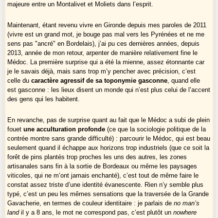
majeure entre un Montalivet et Moliets dans l’esprit.
Maintenant, étant revenu vivre en Gironde depuis mes paroles de 2011
(vivre est un grand mot, je bouge pas mal vers les Pyrénées et ne me
sens pas "ancré" en Bordelais), j’ai pu ces dernières années, depuis
2013, année de mon retour, arpenter de manière relativement fine le
Médoc. La première surprise qui a été la mienne, assez étonnante car
je le savais déjà, mais sans trop m’y pencher avec précision, c’est
celle du
caractère agressif de sa toponymie gasconn
e
, quand elle
est gasconne : les lieux disent un monde qui n’est plus celui de l’accent
des gens qui les habitent.
En revanche, pas de surprise quant au fait que le Médoc a subi de plein
fouet
une acculturation profonde
(ce que la sociologie politique de la
contrée montre sans grande difficulté) : parcourir le Médoc, qui est beau
seulement quand il échappe aux horizons trop industriels (que ce soit la
forêt de pins plantés trop proches les uns des autres, les zones
artisanales sans fin à la sortie de Bordeaux ou même les paysages
viticoles, qui ne m’ont jamais enchanté), c’est tout de même faire le
constat assez triste d’une identité évanescente. Rien n’y semble plus
typé, c’est un peu les mêmes sensations que la traversée de la Grande
Gavacherie, en termes de couleur identitaire : je parlais de
no man’s
land
il y a 8 ans, le mot ne correspond pas, c’est plutôt un
nowhere