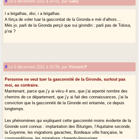
#
Le 6 décembre 2011 à 14:41
,
par
Gaby
I a brigalhas, disi, i a brigalhas.
A fòrça de voler tuar la gasconitat de la Gironda e mèi d’alhors....
Mès jo, parli de la Gironda perçò que sui girondin ; parli pas de Tolosa,
p’rai ?
#
Le 6 décembre 2011 à 15:39
,
par
Vincent.P
Personne ne veut tuer la gasconnité de la Gironde, surtout pas
moi, au contraire.
Maintenant, parce que j’y ai vécu 4 ans, que j’ai arpenté nombre des
chemins de ce département, que j’y ai fait des connaissances, j’ai la
conviction que la gasconnité de la Gironde est entamée, ce depuis
longtemps.
Les phénomènes qui expliquent cette gasconnité moins évidente de la
Gironde sont connus : implantation des Bituriges, l’Aquitaine seconde,
la Guyenne, les migrations gavaches, Bordeaux ville française, le
cosmopolitisme, les migrations charento-limousines, ...