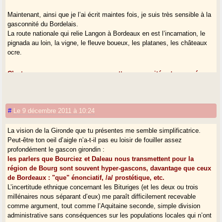
Maintenant, ainsi que je l’ai écrit maintes fois, je suis très sensible à la
gasconnité du Bordelais.
La route nationale qui relie Langon à Bordeaux en est l’incarnation, le
pignada au loin, la vigne, le fleuve boueux, les platanes, les châteaux
ocre.
C’est parce que nous savons que cette gasconnité est menacée,
historiquement, qu’il faut d’autant plus la défendre.
Et dans cette optique, je crois que le combat occitan ne sert à rien,
parce que le Bordelais ne se reconnaîtra jamais dans l’univers mental
#
Le 9 décembre 2011 à 10:24
du "Sud", c’est autre chose, un autre chose en somme gascon.
La vision de la Gironde que tu présentes me semble simplificatrice.
Peut-être ton oeil d’aigle n’a-t-il pas eu loisir de fouiller assez
profondément le gascon girondin :
les parlers que Bourciez et Daleau nous transmettent pour la
région de Bourg sont souvent hyper-gascons, davantage que ceux
de Bordeaux : "que" énonciatif, /a/ prostétique, etc.
L’incertitude ethnique concernant les Bituriges (et les deux ou trois
millénaires nous séparant d’eux) me paraît difficilement recevable
comme argument, tout comme l’Aquitaine seconde, simple division
administrative sans conséquences sur les populations locales qui n’ont