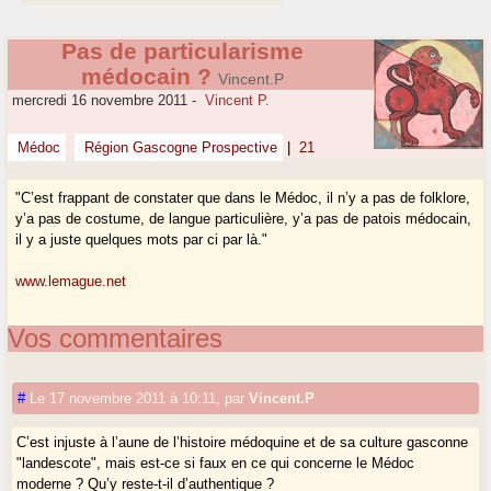
Pas de particularisme
médocain ?
Vincent.P
mercredi 16 novembre 2011
-
Vincent P.
Médoc
Région Gascogne Prospective
|
21
"C’est frappant de constater que dans le Médoc, il n’y a pas de folklore,
y’a pas de costume, de langue particulière, y’a pas de patois médocain,
il y a juste quelques mots par ci par là."
www.lemague.net
Vos commentaires
#
Le 17 novembre 2011 à 10:11
,
par
Vincent.P
C’est injuste à l’aune de l’histoire médoquine et de sa culture gasconne
"landescote", mais est-ce si faux en ce qui concerne le Médoc
moderne ? Qu’y reste-t-il d’authentique ?