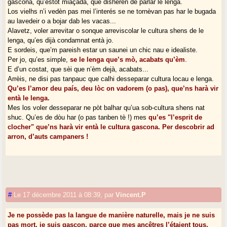
gascona, qu’estot miaçada, que dishèren de parlar le lenga.
Los vielhs n’i vedèn pas mei l’interés se ne tornèvan pas har le bugada
au lavedeir o a bojar dab les vacas...
Alavetz, voler arrevitar o sonque arreviscolar le cultura shens de le
lenga, qu’es dijà condamnat entà jo.
E sordeis, que’m pareish estar un saunei un chic nau e idealiste.
Per jo, qu’es simple,
se le lenga que’s mò, acabats qu’èm
.
E d’un costat, que sèi que n’èm dejà, acabats...
Arrèis, ne disi pas tanpauc que calhi desseparar cultura locau e lenga.
Qu’es l’amor deu país, deu lòc on vadorem (o pas), que’ns harà vir
entà le lenga.
Mes los voler desseparar ne pòt balhar qu’ua sob-cultura shens nat
shuc. Qu’es de dòu har (o pas tanben tè !) mes
qu’es "l’esprit de
clocher" que’ns harà vir entà le cultura gascona. Per descobrir ad
arron, d’auts campaners !
#
Le 17 décembre 2011 à 08:39
,
par
Vincent.P
Je ne possède pas la langue de manière naturelle, mais je ne suis
pas mort, je suis gascon, parce que mes ancêtres l’étaient tous,