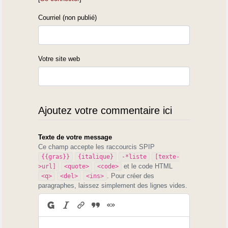
Nous pourrions apporter au Parc du Médoc nos lumières à ce sujet,
j’abonde dans le sens de Gaby ci-dessus.
Courriel (non publié)
Votre site web
Ajoutez votre commentaire ici
Cette semaine, j’ai exploré à vélo Ludon-Macau-Arsac-Le Pian-
Blanquefort. C’est le début du Médoc, très entamé par l’expansion de
Texte de votre message
Bordeaux, mais aussi très hétérogène de paysage : les palus, le bord
Ce champ accepte les raccourcis SPIP
de Garonne avec ses maisons de prestige du 19e siècle, le vieux bourg
{{gras}}
{italique}
-*liste
[texte-
de Macau, le Médoc des vignes, puis celui du pignadà et des lagunes,
et le code HTML
>url]
<quote>
<code>
puis celui boisé et résidentiel du Pian (avec ses maisons néo-
. Pour créer des
<q>
<del>
<ins>
vasconnes), puis Blanquefort, elle-même diverse mais déjà pleinement
paragraphes, laissez simplement des lignes vides.
intégrée à la métropole bordelaise.
C’est une gageure de vouloir réactiver par là une identité médoquine !
Pourtant, si on veut ne pas abandonner ce
parçan
à l’ogre bordelais, si
on veut qu’il "fasse Médoc", il faut, entre autres, trouver, créer, des