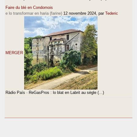
Faire du blé en Condomois
e lo transformar en haria (farine)
12 novembre 2024
, par
Tederic
MERGER
Ràdio País · ReGasPros : lo blat en Labrit au sègle (…)