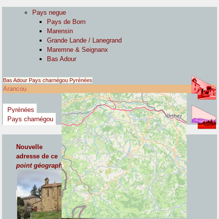
Pays negue
Pays de Born
Marensin
Grande Lande / Lanegrand
Maremne & Seignanx
Bas Adour
Bas Adour
Pays charnégou
Pyrénées
Arancou
Pyrénées
Pays charnégou
Nouvelle
adresse de ce
point géographique communal
, cliquez ci-contre :