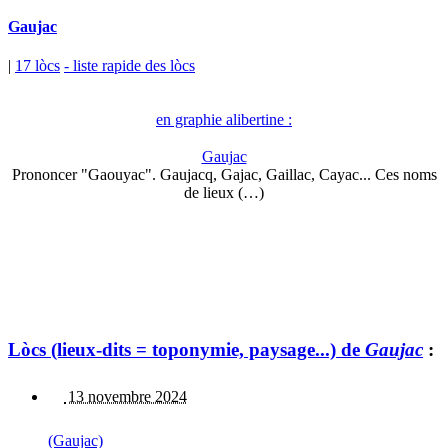
Gaujac
|
17 lòcs
- liste rapide des lòcs
en graphie alibertine :
Gaujac
Prononcer "Gaouyac". Gaujacq, Gajac, Gaillac, Cayac... Ces noms
de lieux (…)
Lòcs (lieux-dits = toponymie, paysage...) de
Gaujac
:
13 novembre 2024
(Gaujac)