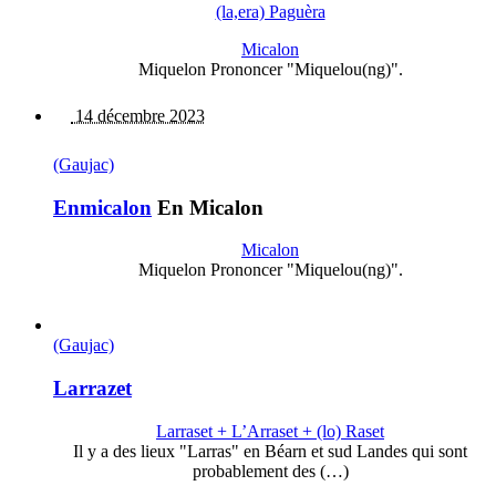
(la,era) Paguèra
Micalon
Miquelon Prononcer "Miquelou(ng)".
14 décembre 2023
(Gaujac)
Enmicalon
En Micalon
Micalon
Miquelon Prononcer "Miquelou(ng)".
(Gaujac)
Larrazet
Larraset + L’Arraset + (lo) Raset
Il y a des lieux "Larras" en Béarn et sud Landes qui sont
probablement des (…)