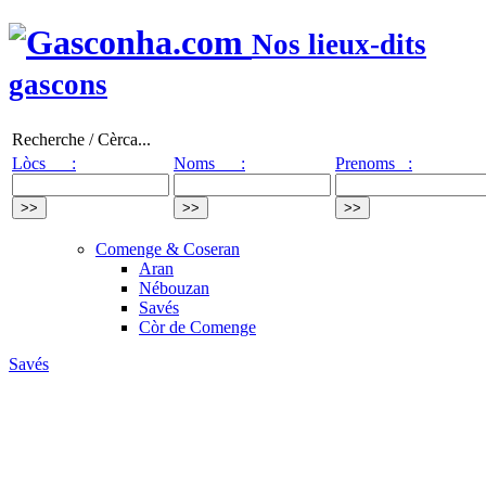
Nos lieux-dits
gascons
Recherche / Cèrca...
Lòcs :
Noms :
Prenoms :
Comenge & Coseran
Aran
Nébouzan
Savés
Còr de Comenge
Savés