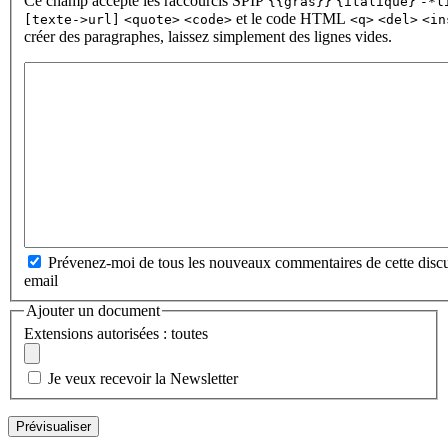
Ce champ accepte les raccourcis SPIP
{{gras}}
{italique}
-*l
et le code HTML
[texte->url]
<quote>
<code>
<q>
<del>
<in
créer des paragraphes, laissez simplement des lignes vides.
Prévenez-moi de tous les nouveaux commentaires de cette discu
email
Ajouter un document
Extensions autorisées : toutes
Je veux recevoir la Newsletter