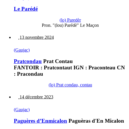
Le Parédé
(lo) Paredèr
Pron. "(lou) Parédè" Le Maçon
13 novembre 2024
(Gaujac)
Pratcondau
Prat Contau
FANTOIR : Pratcontaut IGN : Praconteau CN
: Pracondau
(lo) Prat condau, contau
14 décembre 2023
(Gaujac)
Paguères d’Enmicalon
Paguèras d'En Micalon