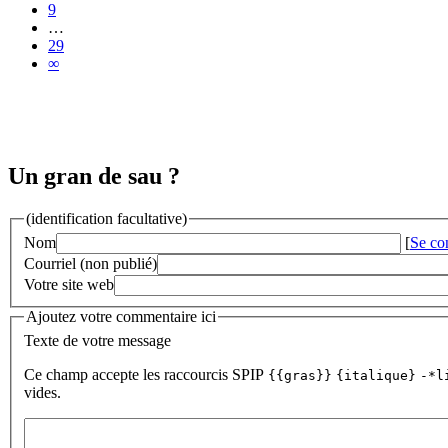
9
…
29
∞
Un gran de sau ?
(identification facultative)
Nom
[
Se co
Courriel (non publié)
Votre site web
Ajoutez votre commentaire ici
Texte de votre message
Ce champ accepte les raccourcis SPIP
{{gras}}
{italique}
-*l
vides.