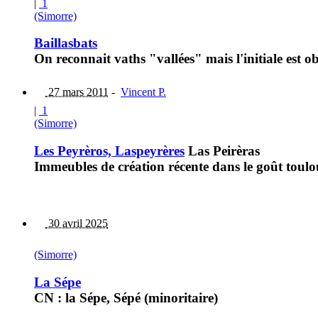
|
1
(Simorre)
Baillasbats
On reconnait vaths "vallées" mais l'initiale e
27 mars 2011
-
Vincent P.
|
1
(Simorre)
Les Peyrèros, Laspeyrères
Las Peirèras
Immeubles de création récente dans le goût toulo
30 avril 2025
(Simorre)
La Sépe
CN : la Sépe, Sépé (minoritaire)