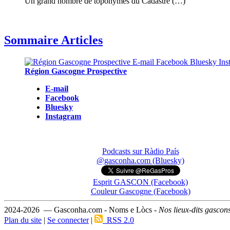
Un grand nombre de toponymes du Cadastre (…)
Sommaire Articles
Région Gascogne Prospective
E-mail
Facebook
Bluesky
Instagram
Podcasts sur Ràdio País
@gasconha.com (Bluesky)
Esprit GASCON (Facebook)
Couleur Gascogne (Facebook)
2024-2026 — Gasconha.com - Noms e Lòcs -
Nos lieux-dits gascon
Plan du site
|
Se connecter
|
RSS 2.0