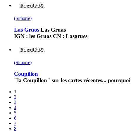
30 avril 2025
(Simorre)
Las Gruos
Las Gruas
IGN : les Gruos CN : Lasgrues
30 avril 2025
(Simorre)
Coupillon
"la Coupillon" sur les cartes récentes... pourquoi
1
2
3
4
5
6
7
8