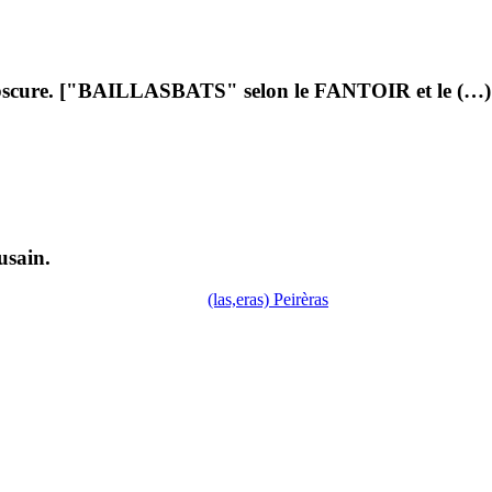
st obscure. ["BAILLASBATS" selon le FANTOIR et le (…)
usain.
(las,eras) Peirèras