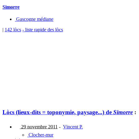
Simorre
Gascogne médiane
|
142 lòcs
- liste rapide des lòcs
Lòcs (lieux-dits = toponymie, paysage...) de
Simorre
:
29 novembre 2011
-
Vincent P.
Clocher-mur