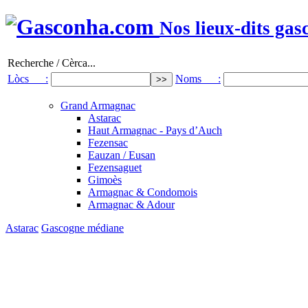
Nos lieux-dits gas
Recherche / Cèrca...
Lòcs :
Noms :
Grand Armagnac
Astarac
Haut Armagnac - Pays d’Auch
Fezensac
Eauzan / Eusan
Fezensaguet
Gimoès
Armagnac & Condomois
Armagnac & Adour
Astarac
Gascogne médiane