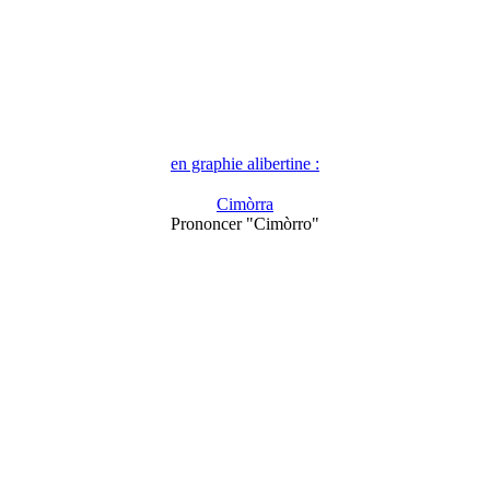
en graphie alibertine :
Cimòrra
Prononcer "Cimòrro"