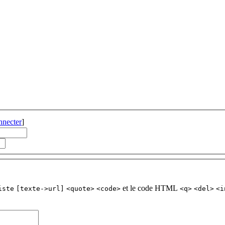
nnecter
]
et le code HTML
iste
[texte->url]
<quote>
<code>
<q>
<del>
<i