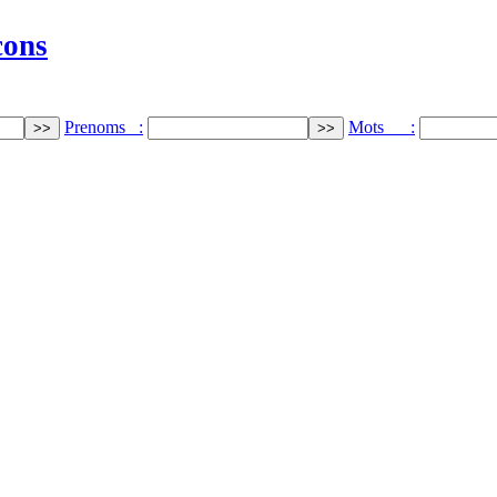
cons
Prenoms :
Mots :