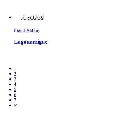
12 avril 2022
(Saint-Aubin)
Lagouarrigue
1
2
3
4
5
6
7
∞