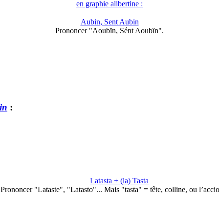
en graphie alibertine :
Aubin, Sent Aubin
Prononcer "Aoubïn, Sént Aoubïn".
in
:
Latasta + (la) Tasta
Prononcer "Lataste", "Latasto"... Mais "tasta" = tête, colline, ou l’acc