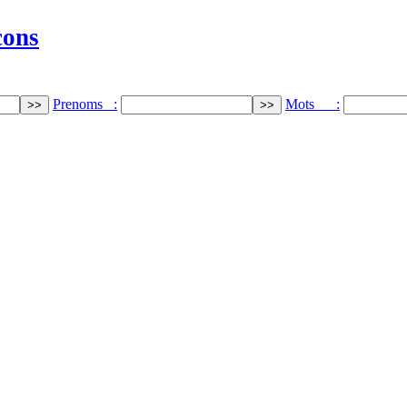
cons
Prenoms :
Mots :