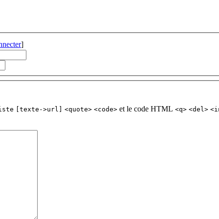
nnecter
]
et le code HTML
iste
[texte->url]
<quote>
<code>
<q>
<del>
<i