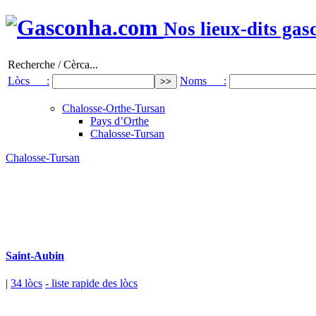
Nos lieux-dits gas
Recherche / Cèrca...
Lòcs :
Noms :
Chalosse-Orthe-Tursan
Pays d’Orthe
Chalosse-Tursan
Chalosse-Tursan
Saint-Aubin
|
34 lòcs
- liste rapide des lòcs