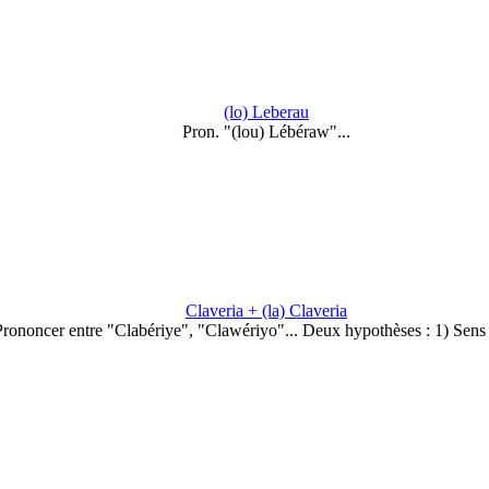
(lo) Leberau
Pron. "(lou) Lébéraw"...
Claveria + (la) Claveria
Prononcer entre "Clabériye", "Clawériyo"... Deux hypothèses : 1) Sens