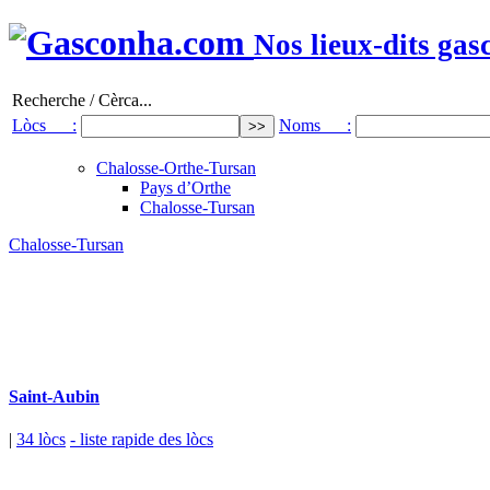
Nos lieux-dits gas
Recherche / Cèrca...
Lòcs :
Noms :
Chalosse-Orthe-Tursan
Pays d’Orthe
Chalosse-Tursan
Chalosse-Tursan
Saint-Aubin
|
34 lòcs
- liste rapide des lòcs