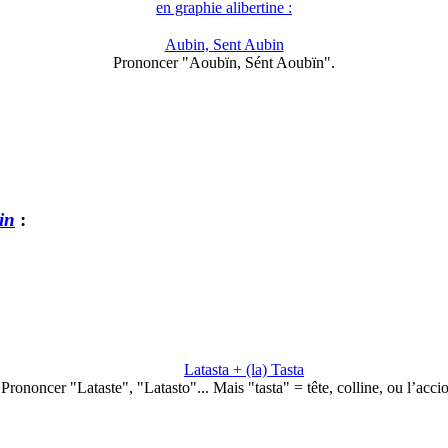
en graphie alibertine :
Aubin, Sent Aubin
Prononcer "Aoubïn, Sént Aoubïn".
in
:
Latasta + (la) Tasta
Prononcer "Lataste", "Latasto"... Mais "tasta" = tête, colline, ou l’acc