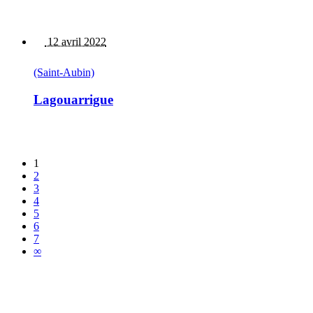
12 avril 2022
(Saint-Aubin)
Lagouarrigue
1
2
3
4
5
6
7
∞