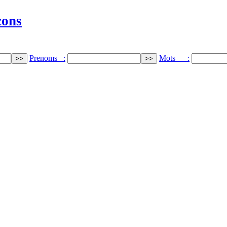
cons
Prenoms :
Mots :