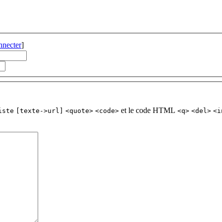
nnecter
]
et le code HTML
iste
[texte->url]
<quote>
<code>
<q>
<del>
<i