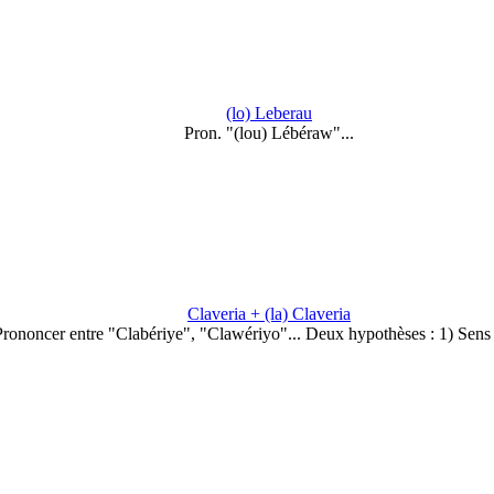
(lo) Leberau
Pron. "(lou) Lébéraw"...
Claveria + (la) Claveria
Prononcer entre "Clabériye", "Clawériyo"... Deux hypothèses : 1) Sens