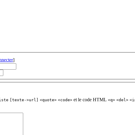
nnecter
]
et le code HTML
iste
[texte->url]
<quote>
<code>
<q>
<del>
<i