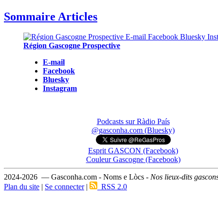
Sommaire Articles
Région Gascogne Prospective
E-mail
Facebook
Bluesky
Instagram
Podcasts sur Ràdio País
@gasconha.com (Bluesky)
Esprit GASCON (Facebook)
Couleur Gascogne (Facebook)
2024-2026 — Gasconha.com - Noms e Lòcs -
Nos lieux-dits gascon
Plan du site
|
Se connecter
|
RSS 2.0