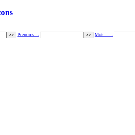
cons
Prenoms :
Mots :