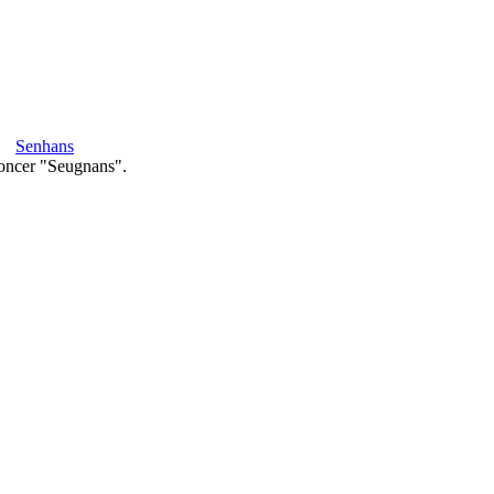
Senhans
oncer "Seugnans".