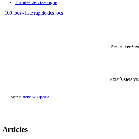
Landes de Gascogne
|
109 lòcs
- liste rapide des lòcs
Prononcer Sén 
Existís sieis 
Voir
la fiche Wikipédia
.
Articles