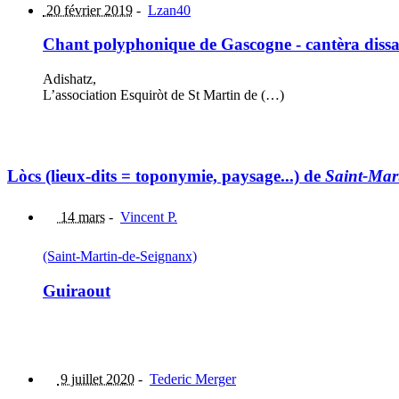
20 février 2019
-
Lzan40
Chant polyphonique de Gascogne - cantèra dissa
Adishatz,
L’association Esquiròt de St Martin de (…)
Lòcs (lieux-dits = toponymie, paysage...) de
Saint-Mar
14 mars
-
Vincent P.
(Saint-Martin-de-Seignanx)
Guiraout
9 juillet 2020
-
Tederic Merger