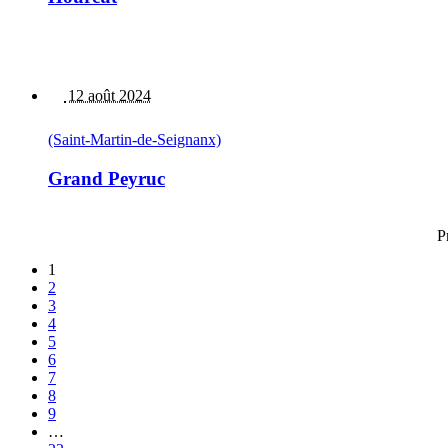
12 août 2024
(Saint-Martin-de-Seignanx)
Grand Peyruc
P
1
2
3
4
5
6
7
8
9
…