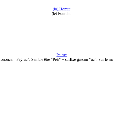
(lo) Horcut
(le) Fourchu
Peiruc
rononcer "Peÿruc". Semble être "Pèir" + suffixe gascon "uc". Sur le 