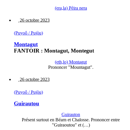
(era,la) Pèira nera
26 octobre 2023
(Puyoô / Pujòu)
Montagut
FANTOIR : Montagut, Montegut
(eth,lo) Montagut
Prononcer "Mountagut".
26 octobre 2023
(Puyoô / Pujòu)
Guirautou
Guirauton
Présent surtout en Béarn et Chalosse. Prononcer entre
"Guiraoutou" et (…)