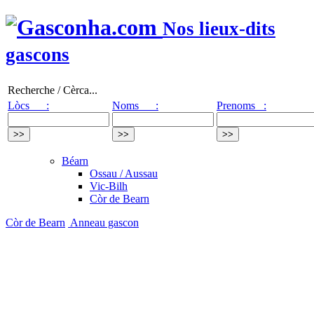
Nos lieux-dits
gascons
Recherche / Cèrca...
Lòcs :
Noms :
Prenoms :
Béarn
Ossau / Aussau
Vic-Bilh
Còr de Bearn
Còr de Bearn
Anneau gascon