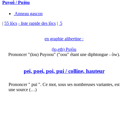
Puyoô / Pujòu
Anneau gascon
|
55 lòcs
- liste rapide des lòcs
|
5
en graphie alibertine :
(lo,eth) Pujòu
Prononcer "(lou) Puyoou" ("oou" étant une diphtongue - òw).
pei, poei, poi, pui
/ colline, hauteur
Prononcer " puï ". Ce mot, sous ses nombreuses variantes, est
une source (…)