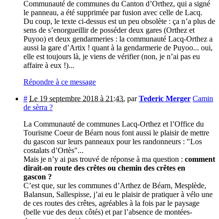
Communauté de communes du Canton d’Orthez, qui a signé
le panneau, a été supprimée par fusion avec celle de Lacq.
Du coup, le texte ci-dessus est un peu obsolète : ça n’a plus de
sens de s’enorgueillir de posséder deux gares (Orthez et
Puyoo) et deux gendarmeries : la communauté Lacq-Orthez a
aussi la gare d’Artix ! quant à la gendarmerie de Puyoo... oui,
elle est toujours là, je viens de vérifier (non, je n’ai pas eu
affaire à eux !)...
Répondre à ce message
#
Le 19 septembre 2018 à 21:43
,
par
Tederic Merger
Camin
de sèrra ?
La Communauté de communes Lacq-Orthez et l’Office du
Tourisme Coeur de Béarn nous font aussi le plaisir de mettre
du gascon sur leurs panneaux pour les randonneurs : "Los
costalats d’Ortès"...
Mais je n’y ai pas trouvé de réponse à ma question :
comment
dirait-on route des crêtes ou chemin des crêtes en
gascon ?
C’est que, sur les communes d’Arthez de Béarn, Mesplède,
Balansun, Sallespisse, j’ai eu le plaisir de pratiquer à vélo une
de ces routes des crêtes, agréables à la fois par le paysage
(belle vue des deux côtés) et par l’absence de montées-