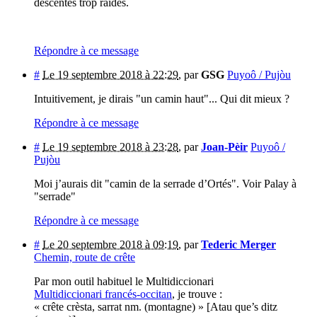
descentes trop raides.
Répondre à ce message
#
Le 19 septembre 2018 à 22:29
,
par
GSG
Puyoô / Pujòu
Intuitivement, je dirais "un camin haut"... Qui dit mieux ?
Répondre à ce message
#
Le 19 septembre 2018 à 23:28
,
par
Joan-Pèir
Puyoô /
Pujòu
Moi j’aurais dit "camin de la serrade d’Ortés". Voir Palay à
"serrade"
Répondre à ce message
#
Le 20 septembre 2018 à 09:19
,
par
Tederic Merger
Chemin, route de crête
Par mon outil habituel le Multidiccionari
Multidiccionari francés-occitan
, je trouve :
« crête crèsta, sarrat nm. (montagne) » [Atau que’s ditz