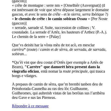
(gascon)]
« crête de montagne : serre nm » [Omelhièr (Auvergnat)] (il
est intéressant de voir que
sèrra
dépasse largement le domaine
gascon, et avec le sens de
crête
- et le
sierra, serra
ibérique ?)
«
le chemin de crête : lo camin sobiran
Ossau
» [Per Noste
(gascon)]
« serrade, sarrade sf. Suite, succession de collines ; V.
coustalade. La serrade d’Artéz, les hauteurs d’Arthez (P.-A.).
Le chemin de la serre » [Palay]
Que’vs deishi har la vòsta mèu de tot acò, en mesclar
carrèra
* (route) /
camin
et
de sèrra
,
de serrada
,
de sarrada
,
sobiran
...
*Qu’èi vist que deu costat d’Ortès (per exemple a Artès de
Bearn),
"Carrère" que damorèt hèra present dans la
viografia oficiau
, entà nomar la
route principale
, qui trauca
borgs e vilatges.
A prepaus de camin de sèrra, que’m brembi tanben deu de
Peirahorada-Caunelha au ras deu lòc Guilhaume,
Guilheomes, qui auhreish vistas de las beròias sus l’arribèra
deu Gave e sus las Pireneas.
Répondre à ce message