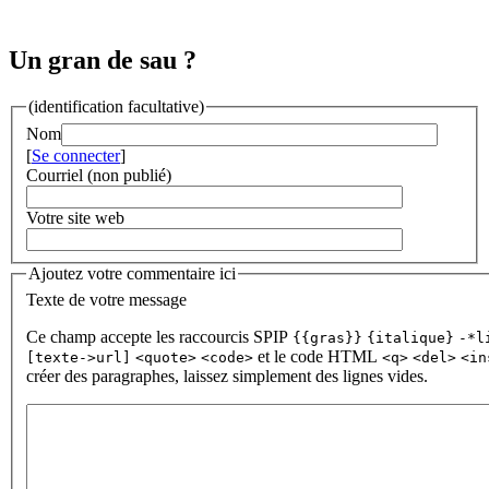
Un gran de sau ?
(identification facultative)
Nom
[
Se connecter
]
Courriel (non publié)
Votre site web
Ajoutez votre commentaire ici
Texte de votre message
Ce champ accepte les raccourcis SPIP
{{gras}}
{italique}
-*l
et le code HTML
[texte->url]
<quote>
<code>
<q>
<del>
<in
créer des paragraphes, laissez simplement des lignes vides.