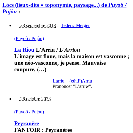
Lòcs (lieux-dits = toponymie, paysage...) de
Puyoô /
Pujòu
:
23 septembre 2018
-
Tederic Merger
(Puyoô / Pujòu)
La Riou
L'Arriu
/
L'Arriou
L'image est floue, mais la maison est vasconne ;
une néo-vasconne, je pense. Mauvaise
coupure, (…)
Larriu + (eth,l’)Arriu
Prononcer "L’arriw".
26 octobre 2023
(Puyoô / Pujòu)
Peyranère
FANTOIR : Peyranères