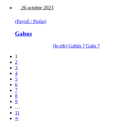
26 octobre 2023
(Puyoô / Pujòu)
Gahus
(lo,eth) Gahús ? Gaüs ?
1
2
3
4
5
6
7
8
9
…
11
∞