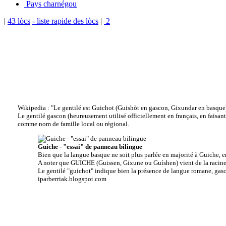
Pays charnégou
|
43 lòcs
- liste rapide des lòcs
|
2
Wikipedia : "Le gentilé est Guichot (Guishòt en gascon, Gixundar en basque)
Le gentilé gascon (heureusement utilisé officiellement en français, en faisant
comme nom de famille local ou régional.
Guiche - "essai" de panneau bilingue
Bien que la langue basque ne soit plus parlée en majorité à Guiche, e
A noter que GUICHE (Guissen, Gixune ou Guíshen) vient de la racine 
Le gentilé "guichot" indique bien la présence de langue romane, ga
iparberriak.blogspot.com