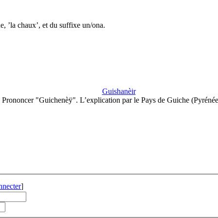
, ’la chaux’, et du suffixe un/ona.
Guishanèir
Prononcer "Guichenèÿ". L’explication par le Pays de Guiche (Pyréné
nnecter
]