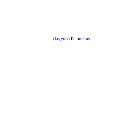
(las,eras) Palomèras