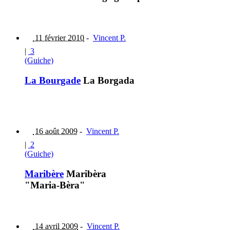
11 février 2010
-
Vincent P.
|
3
(Guiche)
La Bourgade
La Borgada
16 août 2009
-
Vincent P.
|
2
(Guiche)
Maribère
Maribèra
"Maria-Bèra"
14 avril 2009
-
Vincent P.