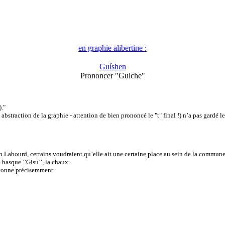
en graphie alibertine :
Guíshen
Prononcer "Guiche"
."
 abstraction de la graphie - attention de bien prononcé le "t" final !) n’a pas gard
n Labourd, certains voudraient qu’elle ait une certaine place au sein de la commune.
basque ’’Gisu’’, la chaux.
sconne précisemment.