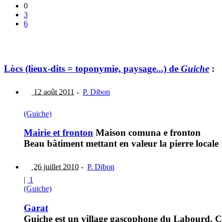
0
3
6
Lòcs (lieux-dits = toponymie, paysage...) de
Guiche
:
12 août 2011
-
P. Dibon
(Guiche)
Mairie et fronton
Maison comuna e fronton
Beau bâtiment mettant en valeur la pierre locale 
26 juillet 2010
-
P. Dibon
|
1
(Guiche)
Garat
Guiche est un village gascophone du Labourd. Ce