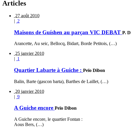
Articles
27 août 2010
|
2
Maisons de Guíshen au parçan VIC DEBAT
P. D
Arancette, Au seic, Bellocq, Bidart, Borde Petitois, (…)
25 janvier 2010
|
1
Quartier Labarte à Guiche :
Peïo Dibon
Balin, Barte (gascon barta), Barthes de Laillet, (…)
20 janvier 2010
|
9
A Guiche encore
Peïo Dibon
A Guiche encore, le quartier Fontan :
Aous Bers, (…)