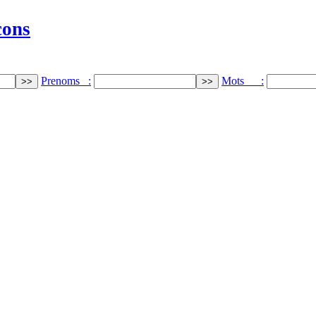
cons
Prenoms :
Mots :