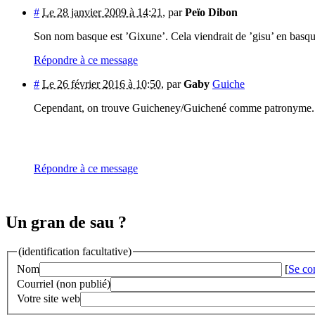
#
Le 28 janvier 2009 à 14:21
,
par
Peïo Dibon
Son nom basque est ’Gixune’. Cela viendrait de ’gisu’ en basque
Répondre à ce message
#
Le 26 février 2016 à 10:50
,
par
Gaby
Guiche
Cependant, on trouve Guicheney/Guichené comme patronyme.
Répondre à ce message
Un gran de sau ?
(identification facultative)
Nom
[
Se co
Courriel (non publié)
Votre site web