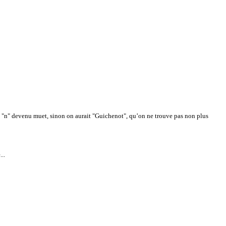
é le "n" devenu muet, sinon on aurait "Guichenot", qu’on ne trouve pas non plus
..