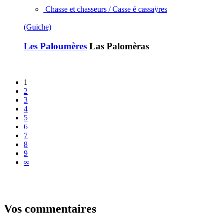
Chasse et chasseurs / Casse é cassaÿres
(Guiche)
Les Paloumères
Las Palomèras
1
2
3
4
5
6
7
8
9
∞
Vos commentaires