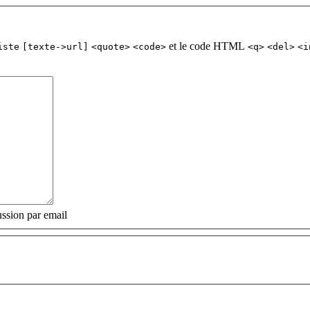
et le code HTML
iste
[texte->url]
<quote>
<code>
<q>
<del>
<i
ssion par email