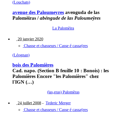
(Louchats)
avenue des Paloumeyres
avenguda de las
Palomèiras
/
abéngude de las Paloumeÿres
La Palomèira
20 janvier 2020
Chasse et chasseurs / Casse é cassaÿres
(Léognan)
bois des Palomières
Cad. napo. (Section B feuille 10 : Bonois) : les
Palomières Encore "les Palomières" chez
l'IGN (…)
(las,eras) Palomèras
24 juillet 2008
-
Tederic Merger
Chasse et chasseurs / Casse é cassaÿres