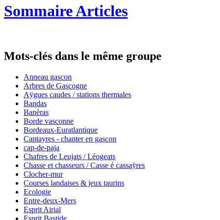
Sommaire Articles
Mots-clés dans le même groupe
Anneau gascon
Arbres de Gascogne
Aÿgues caudes / stations thermales
Bandas
Banèras
Borde vasconne
Bordeaux-Euratlantique
Cantayres - chanter en gascon
cap-de-paja
Chafres de Leujats / Léogeats
Chasse et chasseurs / Casse é cassaÿres
Clocher-mur
Courses landaises & jeux taurins
Ecologie
Entre-deux-Mers
Esprit Airial
Esprit Bastide