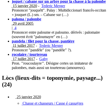
joquet / cabane sur un arbre pour la chasse à la palombe
15 janvier 2020
-
Tederic Merger
Prononcer "jouquétt". Palay : Multidiccionari francés-occitan
« jouquet (L.) sm. – Cabane sur (…)
paloma / palombe
29 avril 2005
|
4
Prononcer entre paloume et paloumo. dérivés : palomaire
(souvent écrit "paloumayre" en (…)
pandela / filet pour la chasse, pantière
11 juillet 2017
-
Tederic Merger
Prononcer "pandèle" (ou "pandéle" ?).
rocolaire / tourtereau
17 juillet 2017
-
Gaby
Pron. ’’roucoulayre’’. Désigne certes un imitateur de
palombes, mais aussi un tourtereau (amoureux).
Lòcs (lieux-dits = toponymie, paysage...)
(24)
25 janvier 2020
Chasse et chasseurs / Casse é cassaÿres