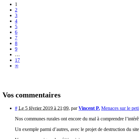
1
2
3
4
5
6
7
8
9
…
17
∞
Vos commentaires
#
Le 5 février 2019 à 21:09
,
par
Vincent P.
Menaces sur le peti
Nos communes rurales ont encore du mal à comprendre l’intérêt d
Un exemple parmi d’autres, avec le projet de destruction du sit