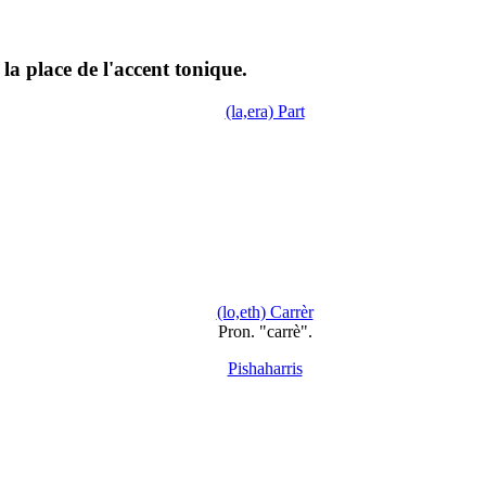
 la place de l'accent tonique.
(la,era) Part
(lo,eth) Carrèr
Pron. "carrè".
Pishaharris