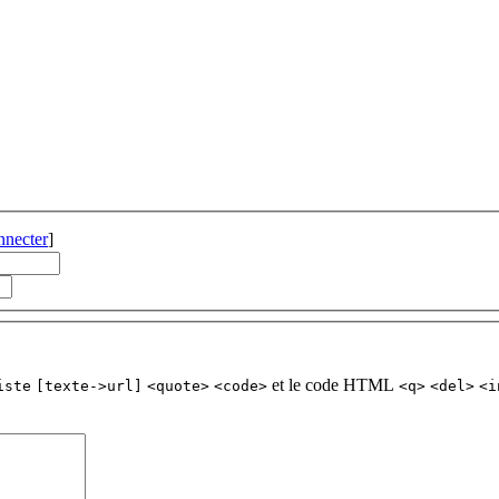
nnecter
]
et le code HTML
iste
[texte->url]
<quote>
<code>
<q>
<del>
<i