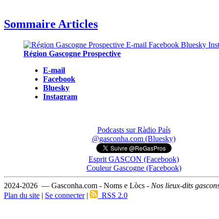
Sommaire Articles
Région Gascogne Prospective
E-mail
Facebook
Bluesky
Instagram
Podcasts sur Ràdio País
@gasconha.com (Bluesky)
Esprit GASCON (Facebook)
Couleur Gascogne (Facebook)
2024-2026 — Gasconha.com - Noms e Lòcs -
Nos lieux-dits gascon
Plan du site
|
Se connecter
|
RSS 2.0