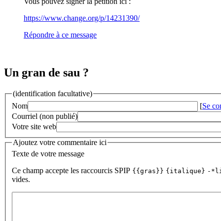
Vous pouvez signer la pétition ici :
https://www.change.org/p/14231390/
Répondre à ce message
Un gran de sau ?
(identification facultative)
Nom
[
Se co
Courriel (non publié)
Votre site web
Ajoutez votre commentaire ici
Texte de votre message
Ce champ accepte les raccourcis SPIP
{{gras}}
{italique}
-*l
vides.