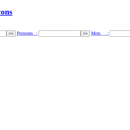
cons
Prenoms :
Mots :