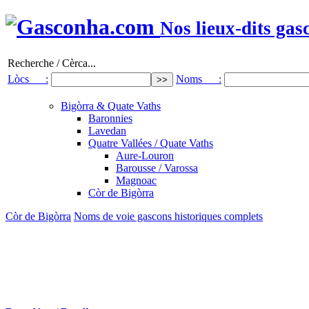
Nos lieux-dits gas
Recherche / Cèrca...
Lòcs :
Noms :
Bigòrra & Quate Vaths
Baronnies
Lavedan
Quatre Vallées / Quate Vaths
Aure-Louron
Barousse / Varossa
Magnoac
Còr de Bigòrra
Còr de Bigòrra
Noms de voie gascons historiques complets