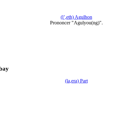
(l’,eth) Agulhon
Prononcer "Agulyou(ng)".
bay
(la,era) Part