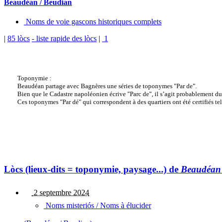
Beaudéan / Beudian
Noms de voie gascons historiques complets
|
85 lòcs
- liste rapide des lòcs
|
1
Toponymie :
Beaudéan partage avec Bagnères une séries de toponymes "Par de".
Bien que le Cadastre napoléonien écrive "Parc de", il s’agit probablement d
Ces toponymes "Par dé" qui correspondent à des quartiers ont été certifiés tels
Lòcs (lieux-dits = toponymie, paysage...) de
Beaudéan 
2 septembre 2024
Noms misteriós / Noms à élucider