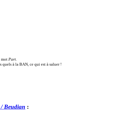
u mot
Part
.
 quels à la BAN, ce qui est à saluer !
/ Beudian
: