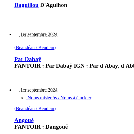
Daguillou
D'Agulhon
1er septembre 2024
(Beaudéan / Beudian)
Par Dabaÿ
FANTOIR : Par Dabaÿ IGN : Par d'Abay, d'Ab
1er septembre 2024
Noms misteriós / Noms à élucider
(Beaudéan / Beudian)
Angoué
FANTOIR : Dangoué