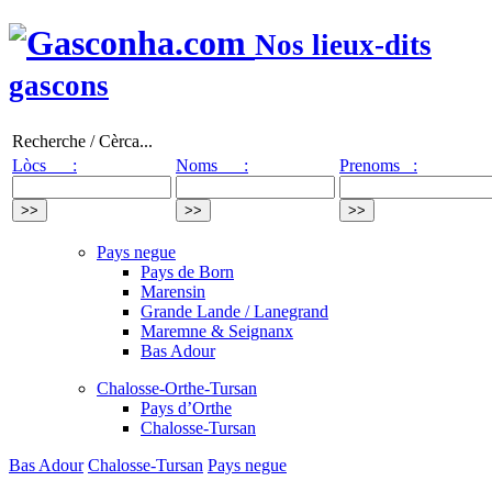
Nos lieux-dits
gascons
Recherche / Cèrca...
Lòcs :
Noms :
Prenoms :
Pays negue
Pays de Born
Marensin
Grande Lande / Lanegrand
Maremne & Seignanx
Bas Adour
Chalosse-Orthe-Tursan
Pays d’Orthe
Chalosse-Tursan
Bas Adour
Chalosse-Tursan
Pays negue