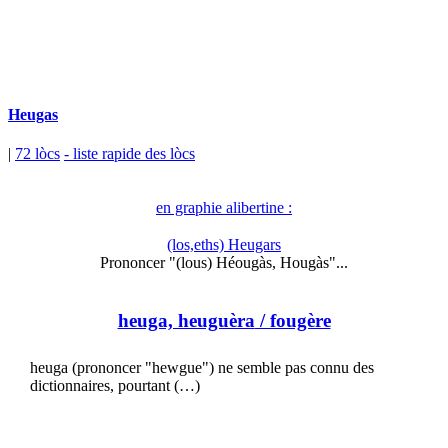
Heugas
|
72 lòcs
- liste rapide des lòcs
en graphie alibertine :
(los,eths) Heugars
Prononcer "(lous) Héougàs, Hougàs"...
heuga, heuguèra
/ fougère
heuga (prononcer "hewgue") ne semble pas connu des
dictionnaires, pourtant (…)