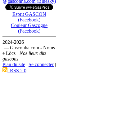
@gasconha.com (Bluesky)
Esprit GASCON
(Facebook)
Couleur Gascogne
(Facebook)
2024-2026
— Gasconha.com - Noms
e Lòcs -
Nos lieux-dits
gascons
Plan du site
|
Se connecter
|
RSS 2.0