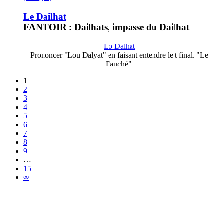
Le Dailhat
FANTOIR : Dailhats, impasse du Dailhat
Lo Dalhat
Prononcer "Lou Dalyat" en faisant entendre le t final. "Le
Fauché".
1
2
3
4
5
6
7
8
9
…
15
∞