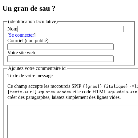
Un gran de sau ?
(identification facultative)
Nom
[
Se connecter
]
Courriel (non publié)
Votre site web
Ajoutez votre commentaire ici
Texte de votre message
Ce champ accepte les raccourcis SPIP
{{gras}}
{italique}
-*l
et le code HTML
[texte->url]
<quote>
<code>
<q>
<del>
<in
créer des paragraphes, laissez simplement des lignes vides.