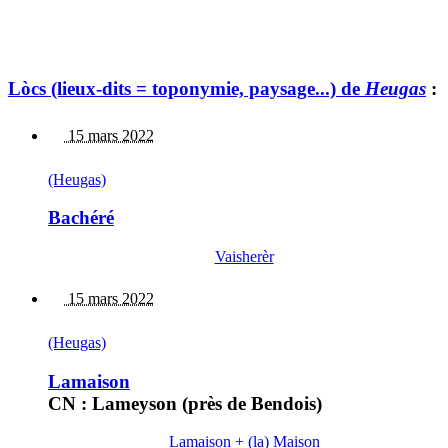
Lòcs (lieux-dits = toponymie, paysage...) de
Heugas
:
15 mars 2022
(Heugas)
Bachéré
Vaisherèr
15 mars 2022
(Heugas)
Lamaison
CN : Lameyson (près de Bendois)
Lamaison + (la) Maison