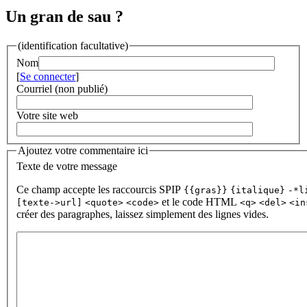
Un gran de sau ?
(identification facultative)
Nom
[
Se connecter
]
Courriel (non publié)
Votre site web
Ajoutez votre commentaire ici
Texte de votre message
Ce champ accepte les raccourcis SPIP
{{gras}}
{italique}
-*l
et le code HTML
[texte->url]
<quote>
<code>
<q>
<del>
<in
créer des paragraphes, laissez simplement des lignes vides.