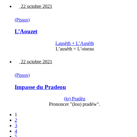
22 octobre 2021
(Pissos)
L’Aouzet
Lausèth + L’Ausèth
L’ausèth = L’oiseau
22 octobre 2021
(Pissos)
Impasse du Pradeou
(lo) Pradèu
Prononcer "(lou) pradèw".
1
2
3
4
5