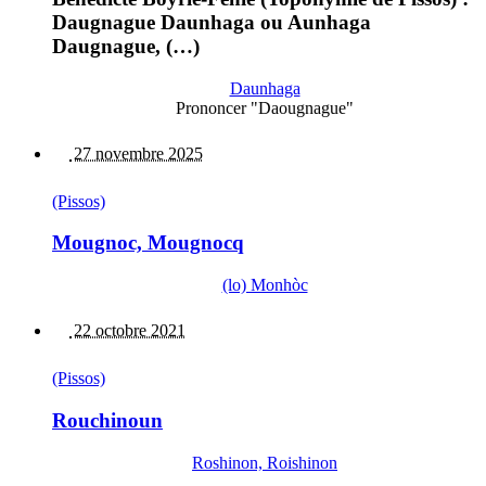
Daugnague Daunhaga ou Aunhaga
Daugnague, (…)
Daunhaga
Prononcer "Daougnague"
27 novembre 2025
(Pissos)
Mougnoc, Mougnocq
(lo) Monhòc
22 octobre 2021
(Pissos)
Rouchinoun
Roshinon, Roishinon