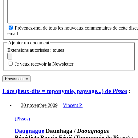
Prévenez-moi de tous les nouveaux commentaires de cette discu
email
Ajouter un document
Extensions autorisées : toutes
Je veux recevoir la Newsletter
Lòcs (lieux-dits = toponymie, paysage...) de
Pissos
:
30 novembre 2009
-
Vincent P.
(Pissos)
Daugnague
Daunhaga
/
Daougnague
Bénédicte Boyrie-Fénié (Toponymie de Pissos) :