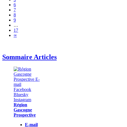
6
7
8
9
…
17
∞
Sommaire Articles
Région
Gascogne
Prospective
E-mail