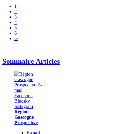
1
2
3
4
5
6
∞
Sommaire Articles
Région
Gascogne
Prospective
E-mail