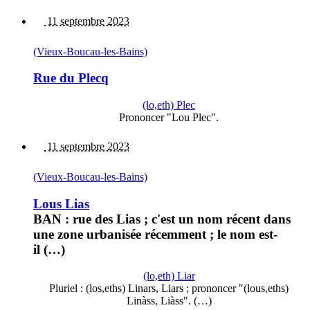
11 septembre 2023
(Vieux-Boucau-les-Bains)
Rue du Plecq
(lo,eth) Plec
Prononcer "Lou Plec".
11 septembre 2023
(Vieux-Boucau-les-Bains)
Lous Lias
BAN : rue des Lias ; c'est un nom récent dans
une zone urbanisée récemment ; le nom est-
il (…)
(lo,eth) Liar
Pluriel : (los,eths) Linars, Liars ; prononcer "(lous,eths)
Linàss, Liàss". (…)