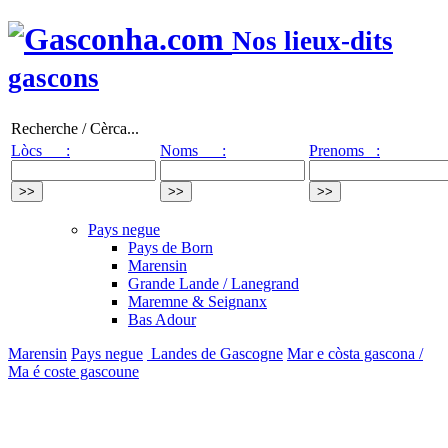
Nos lieux-dits
gascons
Recherche / Cèrca...
Lòcs :
Noms :
Prenoms :
Pays negue
Pays de Born
Marensin
Grande Lande / Lanegrand
Maremne & Seignanx
Bas Adour
Marensin
Pays negue
Landes de Gascogne
Mar e còsta gascona /
Ma é coste gascoune