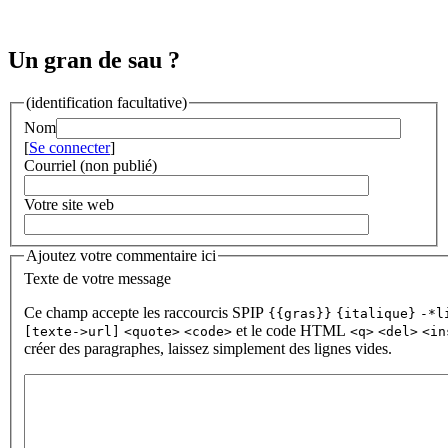
Un gran de sau ?
(identification facultative)
Nom
[
Se connecter
]
Courriel (non publié)
Votre site web
Ajoutez votre commentaire ici
Texte de votre message
Ce champ accepte les raccourcis SPIP
{{gras}}
{italique}
-*l
et le code HTML
[texte->url]
<quote>
<code>
<q>
<del>
<in
créer des paragraphes, laissez simplement des lignes vides.