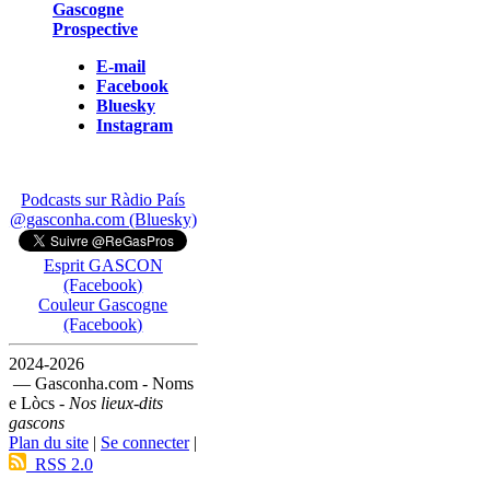
Gascogne
Prospective
E-mail
Facebook
Bluesky
Instagram
Podcasts sur Ràdio País
@gasconha.com (Bluesky)
Esprit GASCON
(Facebook)
Couleur Gascogne
(Facebook)
2024-2026
— Gasconha.com - Noms
e Lòcs -
Nos lieux-dits
gascons
Plan du site
|
Se connecter
|
RSS 2.0