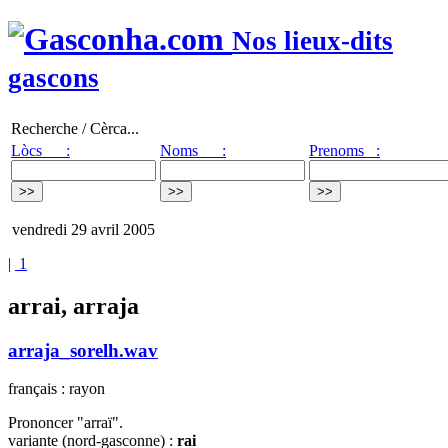
Nos lieux-dits
gascons
Recherche / Cèrca...
Lòcs :
Noms :
Prenoms :
vendredi 29 avril 2005
|
1
arrai, arraja
arraja_sorelh.wav
français : rayon
Prononcer "arraï".
variante (nord-gasconne) :
rai