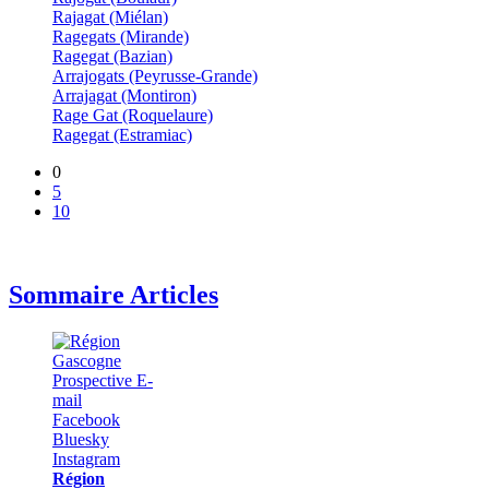
Rajagat (Miélan)
Ragegats (Mirande)
Ragegat (Bazian)
Arrajogats (Peyrusse-Grande)
Arrajagat (Montiron)
Rage Gat (Roquelaure)
Ragegat (Estramiac)
0
5
10
Sommaire Articles
Région