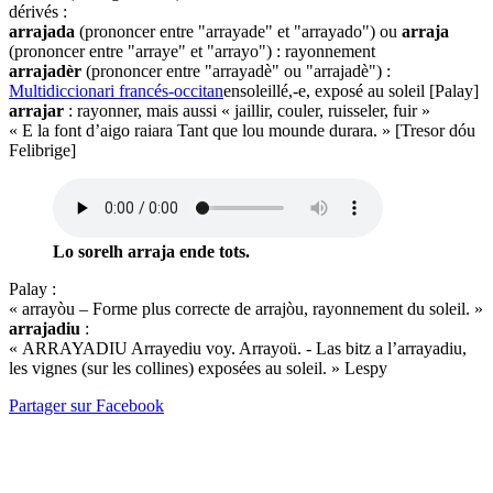
dérivés :
arrajada
(prononcer entre "arrayade" et "arrayado") ou
arraja
(prononcer entre "arraye" et "arrayo") : rayonnement
arrajadèr
(prononcer entre "arrayadè" ou "arrajadè") :
Multidiccionari francés-occitan
ensoleillé,-e, exposé au soleil [Palay]
arrajar
: rayonner, mais aussi « jaillir, couler, ruisseler, fuir »
« E la font d’aigo raiara Tant que lou mounde durara. » [Tresor dóu
Felibrige]
Lo sorelh arraja ende tots.
Palay :
« arrayòu – Forme plus correcte de arrajòu, rayonnement du soleil. »
arrajadiu
:
« ARRAYADIU Arrayediu voy. Arrayoü. - Las bitz a l’arrayadiu,
les vignes (sur les collines) exposées au soleil. » Lespy
Partager sur Facebook