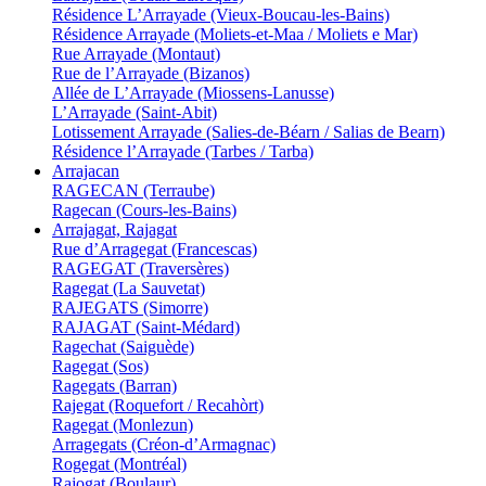
Résidence L’Arrayade (Vieux-Boucau-les-Bains)
Résidence Arrayade (Moliets-et-Maa / Moliets e Mar)
Rue Arrayade (Montaut)
Rue de l’Arrayade (Bizanos)
Allée de L’Arrayade (Miossens-Lanusse)
L’Arrayade (Saint-Abit)
Lotissement Arrayade (Salies-de-Béarn / Salias de Bearn)
Résidence l’Arrayade (Tarbes / Tarba)
Arrajacan
RAGECAN (Terraube)
Ragecan (Cours-les-Bains)
Arrajagat, Rajagat
Rue d’Arragegat (Francescas)
RAGEGAT (Traversères)
Ragegat (La Sauvetat)
RAJEGATS (Simorre)
RAJAGAT (Saint-Médard)
Ragechat (Saiguède)
Ragegat (Sos)
Ragegats (Barran)
Rajegat (Roquefort / Recahòrt)
Ragegat (Monlezun)
Arragegats (Créon-d’Armagnac)
Rogegat (Montréal)
Rajogat (Boulaur)