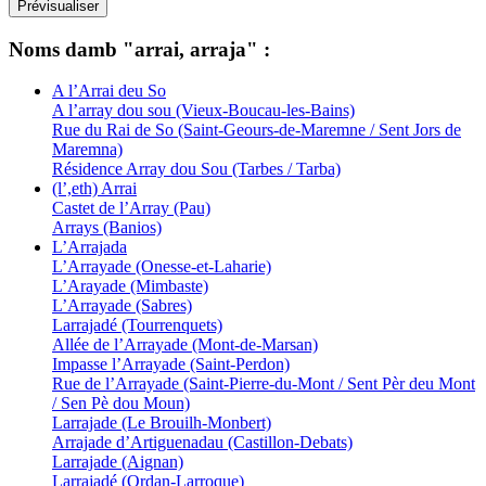
Noms damb "arrai, arraja" :
A l’Arrai deu So
A l’array dou sou (Vieux-Boucau-les-Bains)
Rue du Rai de So (Saint-Geours-de-Maremne / Sent Jors de
Maremna)
Résidence Array dou Sou (Tarbes / Tarba)
(l’,eth) Arrai
Castet de l’Array (Pau)
Arrays (Banios)
L’Arrajada
L’Arrayade (Onesse-et-Laharie)
L’Arayade (Mimbaste)
L’Arrayade (Sabres)
Larrajadé (Tourrenquets)
Allée de l’Arrayade (Mont-de-Marsan)
Impasse l’Arrayade (Saint-Perdon)
Rue de l’Arrayade (Saint-Pierre-du-Mont / Sent Pèr deu Mont
/ Sen Pè dou Moun)
Larrajade (Le Brouilh-Monbert)
Arrajade d’Artiguenadau (Castillon-Debats)
Larrajade (Aignan)
Larrajadé (Ordan-Larroque)