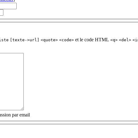
et le code HTML
iste
[texte->url]
<quote>
<code>
<q>
<del>
<i
ssion par email