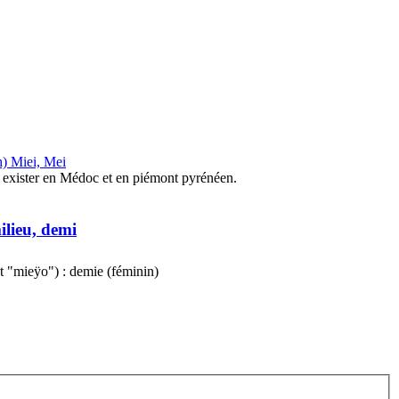
h) Miei, Mei
exister en Médoc et en piémont pyrénéen.
ilieu, demi
t "mieÿo") : demie (féminin)