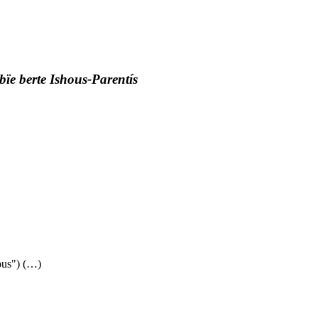
bïe berte Ishous-Parentís
ous") (…)