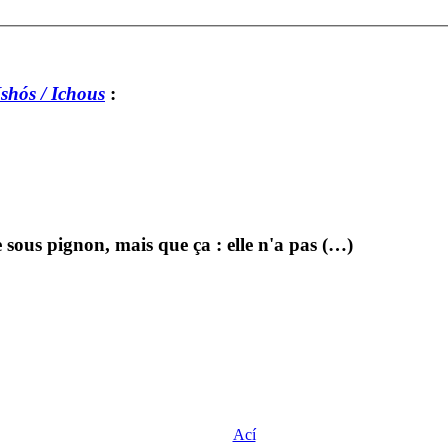
shós / Ichous
:
e sous pignon, mais que ça : elle n'a pas (…)
Ací