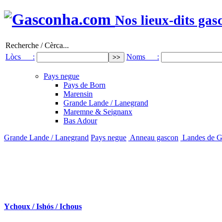
Nos lieux-dits gas
Recherche / Cèrca...
Lòcs :
Noms :
Pays negue
Pays de Born
Marensin
Grande Lande / Lanegrand
Maremne & Seignanx
Bas Adour
Grande Lande / Lanegrand
Pays negue
Anneau gascon
Landes de G
Ychoux / Ishós / Ichous