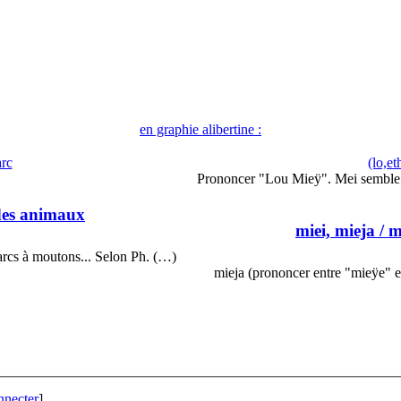
en graphie alibertine :
arc
(lo,et
Prononcer "Lou Mieÿ". Mei semble 
des animaux
miei, mieja
/ m
parcs à moutons... Selon Ph. (…)
mieja (prononcer entre "mieÿe" e
nnecter
]