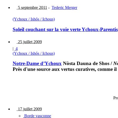
5 septembre 2011
-
Tederic Merger
(Ychoux / Ishós / Ichous)
Soleil couchant sur la voie verte Ychoux-Parentis
25 juillet 2009
|
4
(Ychoux / Ishós / Ichous)
Notre-Dame d’Ychoux
Nòsta Dauna de Shos
/
N
Près d'une source aux vertus curatives, comme il
Pr
17 juillet 2009
Borde vasconne