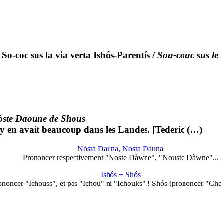
So-coc sus la via verta Ishós-Parentís
/
Sou-couc sus le 
òste Daoune de Shous
 y en avait beaucoup dans les Landes. [Tederic (…)
Nòsta Dauna, Nosta Dauna
Prononcer respectivement "Noste Dàwne", "Nouste Dàwne"...
Ishós + Shós
ononcer "Ichouss", et pas "Ichou" ni "Ichouks" ! Shós (prononcer "Ch