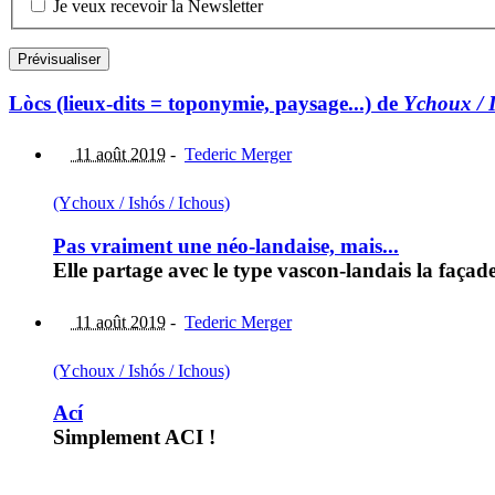
Je veux recevoir la Newsletter
Lòcs (lieux-dits = toponymie, paysage...) de
Ychoux / I
11 août 2019
-
Tederic Merger
(Ychoux / Ishós / Ichous)
Pas vraiment une néo-landaise, mais...
Elle partage avec le type vascon-landais la façad
11 août 2019
-
Tederic Merger
(Ychoux / Ishós / Ichous)
Ací
Simplement ACI !