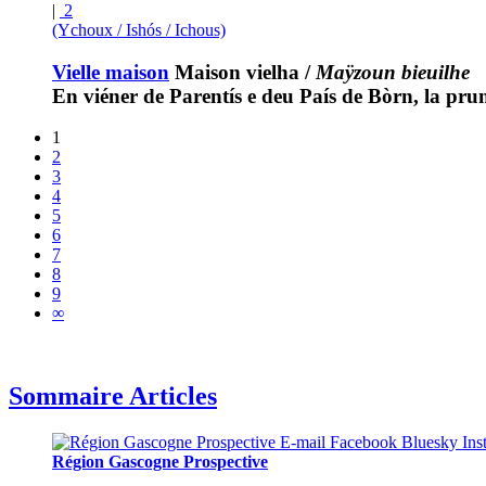
|
2
(Ychoux / Ishós / Ichous)
Vielle maison
Maison vielha
/
Maÿzoun bieuilhe
En viéner de Parentís e deu País de Bòrn, la pru
1
2
3
4
5
6
7
8
9
∞
Sommaire Articles
Région Gascogne Prospective