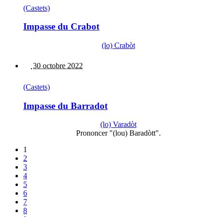
(Castets)
Impasse du Crabot
(lo) Crabòt
30 octobre 2022
(Castets)
Impasse du Barradot
(lo) Varadòt
Prononcer "(lou) Baradòtt".
1
2
3
4
5
6
7
8