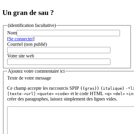
Un gran de sau ?
(identification facultative)
Nom
[
Se connecter
]
Courriel (non publié)
Votre site web
Ajoutez votre commentaire ici
Texte de votre message
Ce champ accepte les raccourcis SPIP
{{gras}}
{italique}
-*l
et le code HTML
[texte->url]
<quote>
<code>
<q>
<del>
<in
créer des paragraphes, laissez simplement des lignes vides.