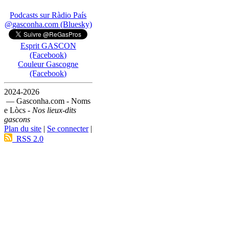
Podcasts sur Ràdio País
@gasconha.com (Bluesky)
Esprit GASCON
(Facebook)
Couleur Gascogne
(Facebook)
2024-2026
— Gasconha.com - Noms
e Lòcs -
Nos lieux-dits
gascons
Plan du site
|
Se connecter
|
RSS 2.0