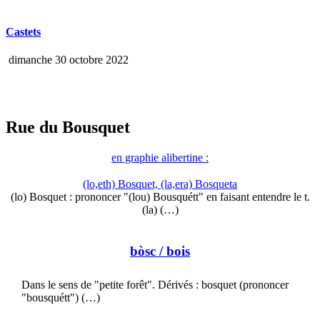
Castets
dimanche 30 octobre 2022
Rue du Bousquet
en graphie alibertine :
(lo,eth) Bosquet, (la,era) Bosqueta
(lo) Bosquet : prononcer "(lou) Bousquétt" en faisant entendre le t.
(la) (…)
bòsc
/ bois
Dans le sens de "petite forêt". Dérivés : bosquet (prononcer
"bousquétt") (…)