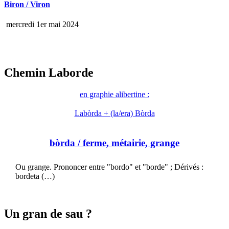
Biron / Viron
mercredi 1er mai 2024
Chemin Laborde
en graphie alibertine :
Labòrda + (la/era) Bòrda
bòrda
/ ferme, métairie, grange
Ou grange. Prononcer entre "bordo" et "borde" ; Dérivés :
bordeta (…)
Un gran de sau ?