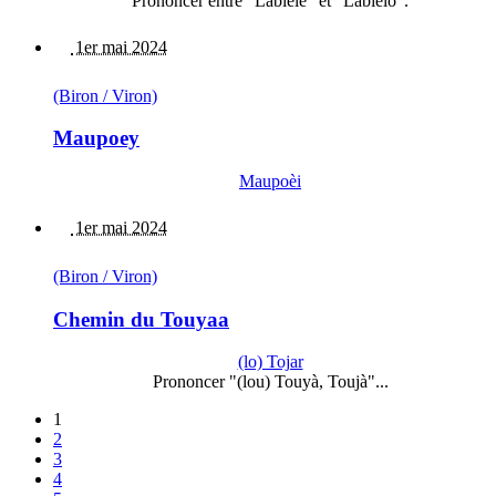
Prononcer entre "Labiéle" et "Labiélo".
1er mai 2024
(Biron / Viron)
Maupoey
Maupoèi
1er mai 2024
(Biron / Viron)
Chemin du Touyaa
(lo) Tojar
Prononcer "(lou) Touyà, Toujà"...
1
2
3
4