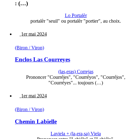
: (…)
Lo Portalèr
portalèr "seuil" ou portalèr "portier", au choix.
1er mai 2024
(Biron / Viron)
Enclos Las Courreyes
(las,eras) Correjas
Prononcer "Courréjes", "Courréyos", "Courréjos",
"Courréyes"... toujours (…)
1er mai 2024
(Biron / Viron)
Chemin Labielle
Laviela + (la,era,sa) Viela