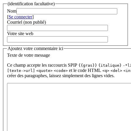
(identification facultative)
Nom
[
Se connecter
]
Courriel (non publié)
Votre site web
Ajoutez votre commentaire ici
Texte de votre message
Ce champ accepte les raccourcis SPIP
{{gras}}
{italique}
-*l
et le code HTML
[texte->url]
<quote>
<code>
<q>
<del>
<in
créer des paragraphes, laissez simplement des lignes vides.