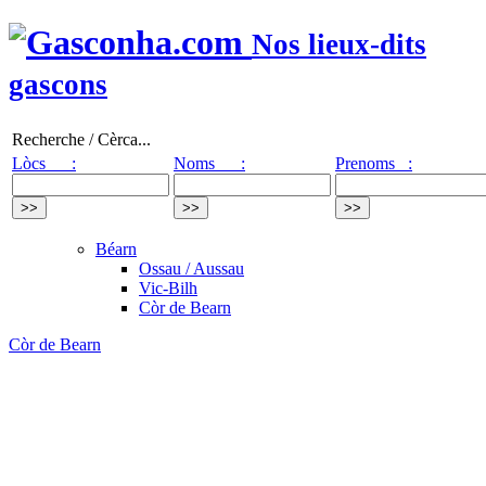
Nos lieux-dits
gascons
Recherche / Cèrca...
Lòcs :
Noms :
Prenoms :
Béarn
Ossau / Aussau
Vic-Bilh
Còr de Bearn
Còr de Bearn