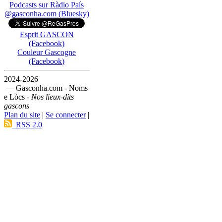
Podcasts sur Ràdio País
@gasconha.com (Bluesky)
Esprit GASCON
(Facebook)
Couleur Gascogne
(Facebook)
2024-2026
— Gasconha.com - Noms
e Lòcs -
Nos lieux-dits
gascons
Plan du site
|
Se connecter
|
RSS 2.0