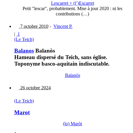
Lescarret + (l’)Escarret
Petit "lescar", probablement. Mise à jour 2020 : ni les
contributions (…)
7 octobre 2010
-
Vincent P.
|
1
(Le Teich)
Balanos
Balanòs
Hameau dispersé du Teich, sans église.
Toponyme basco-aquitain indiscutable.
Balanòs
26 octobre 2024
(Le Teich)
Marot
(lo) Maròt