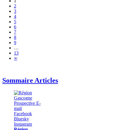
1
2
3
4
5
6
7
8
9
…
13
∞
Sommaire Articles
Région