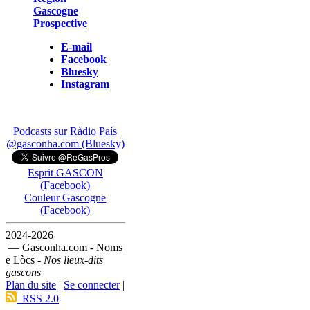
Gascogne
Prospective
E-mail
Facebook
Bluesky
Instagram
Podcasts sur Ràdio País
@gasconha.com (Bluesky)
Esprit GASCON
(Facebook)
Couleur Gascogne
(Facebook)
2024-2026
— Gasconha.com - Noms
e Lòcs -
Nos lieux-dits
gascons
Plan du site
|
Se connecter
|
RSS 2.0