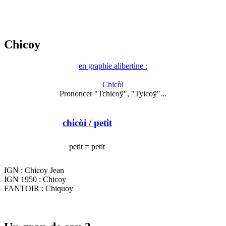
Chicoy
en graphie alibertine :
Chicòi
Prononcer "Tchicoÿ", "Tyicoÿ"...
chicòi
/ petit
petit = petit
IGN : Chicoy Jean
IGN 1950 : Chicoy
FANTOIR : Chiquoy