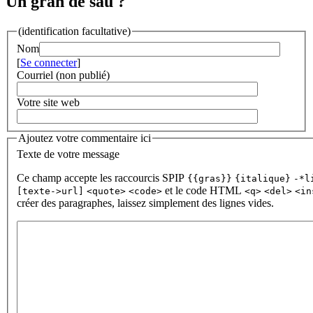
Un gran de sau ?
(identification facultative)
Nom
[
Se connecter
]
Courriel (non publié)
Votre site web
Ajoutez votre commentaire ici
Texte de votre message
Ce champ accepte les raccourcis SPIP
{{gras}}
{italique}
-*l
et le code HTML
[texte->url]
<quote>
<code>
<q>
<del>
<in
créer des paragraphes, laissez simplement des lignes vides.