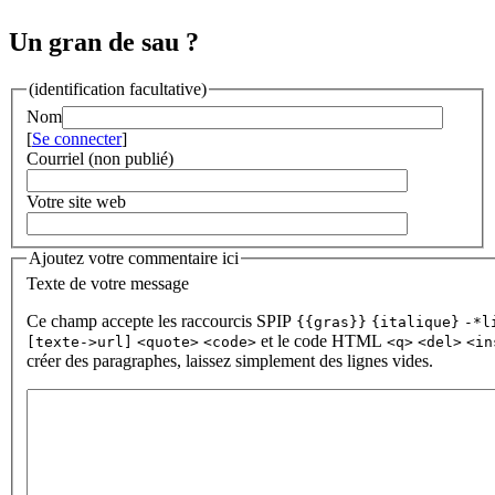
Un gran de sau ?
(identification facultative)
Nom
[
Se connecter
]
Courriel (non publié)
Votre site web
Ajoutez votre commentaire ici
Texte de votre message
Ce champ accepte les raccourcis SPIP
{{gras}}
{italique}
-*l
et le code HTML
[texte->url]
<quote>
<code>
<q>
<del>
<in
créer des paragraphes, laissez simplement des lignes vides.