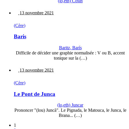
(lo,eth) Cosin
13 novembre 2021
(Cère)
Baris
Baritz, Barís
Difficile de décider une graphie normalisée : V ou B, accent
tonique sur la (…)
13 novembre 2021
(Cère)
Le Pont de Junca
(lo,eth) Juncar
Prononcer "(lou) Juncà". Le Pignada, le Matouca, le Junca, le
Brana... (…)
1