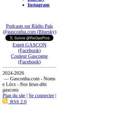
Instagram
Podcasts sur Ràdio País
@gasconha.com (Bluesky)
Esprit GASCON
(Facebook)
Couleur Gascogne
(Facebook)
2024-2026
— Gasconha.com - Noms
e Lòcs -
Nos lieux-dits
gascons
Plan du site
|
Se connecter
|
RSS 2.0