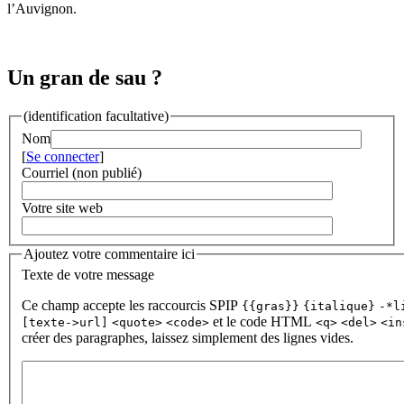
l’Auvignon.
Un gran de sau ?
(identification facultative)
Nom
[
Se connecter
]
Courriel (non publié)
Votre site web
Ajoutez votre commentaire ici
Texte de votre message
Ce champ accepte les raccourcis SPIP
{{gras}}
{italique}
-*l
et le code HTML
[texte->url]
<quote>
<code>
<q>
<del>
<in
créer des paragraphes, laissez simplement des lignes vides.