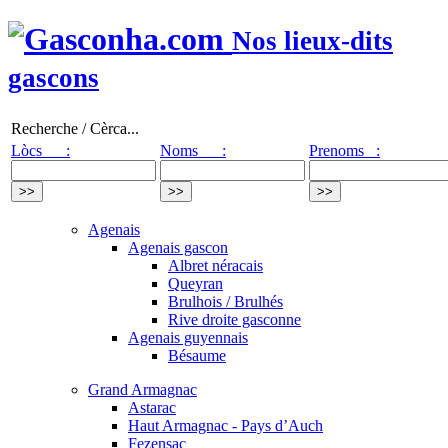
Nos lieux-dits
gascons
Recherche / Cèrca...
Lòcs :
Noms :
Prenoms :
Agenais
Agenais gascon
Albret néracais
Queyran
Brulhois / Brulhés
Rive droite gasconne
Agenais guyennais
Bésaume
Grand Armagnac
Astarac
Haut Armagnac - Pays d’Auch
Fezensac