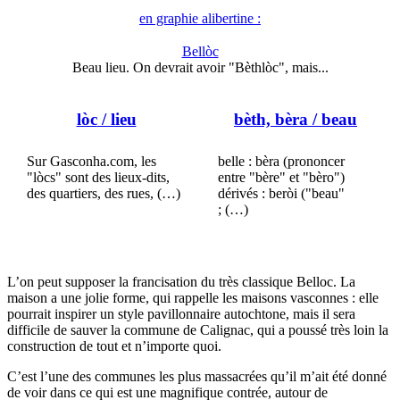
en graphie alibertine :
Bellòc
Beau lieu. On devrait avoir "Bèthlòc", mais...
lòc
/ lieu
bèth, bèra
/ beau
Sur Gasconha.com, les
belle : bèra (prononcer
"lòcs" sont des lieux-dits,
entre "bère" et "bèro")
des quartiers, des rues, (…)
dérivés : beròi ("beau"
; (…)
L’on peut supposer la francisation du très classique Belloc. La
maison a une jolie forme, qui rappelle les maisons vasconnes : elle
pourrait inspirer un style pavillonnaire autochtone, mais il sera
difficile de sauver la commune de Calignac, qui a poussé très loin la
construction de tout et n’importe quoi.
C’est l’une des communes les plus massacrées qu’il m’ait été donné
de voir dans ce qui est une magnifique contrée, autour de