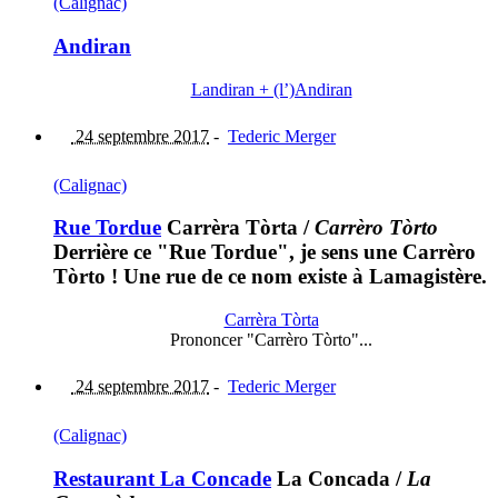
(Calignac)
Andiran
Landiran + (l’)Andiran
24 septembre 2017
-
Tederic Merger
(Calignac)
Rue Tordue
Carrèra Tòrta
/
Carrèro Tòrto
Derrière ce "Rue Tordue", je sens une Carrèro
Tòrto ! Une rue de ce nom existe à Lamagistère.
Carrèra Tòrta
Prononcer "Carrèro Tòrto"...
24 septembre 2017
-
Tederic Merger
(Calignac)
Restaurant La Concade
La Concada
/
La