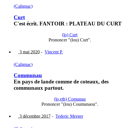
(Calignac)
Curt
C'est écrit. FANTOIR : PLATEAU DU CURT
(lo) Curt
Prononcer "(lou) Curt".
3 mai 2020
-
Vincent P.
(Calignac)
Communau
En pays de lande comme de coteaux, des
communaux partout.
(lo,eth) Comunau
Prononcer "(lou) Coumunaou".
3 décembre 2017
-
Tederic Merger