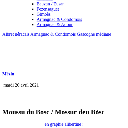
Eauzan / Eusan
Fezensaguet
Gimoès
Armagnac & Condomois
Armagnac & Adour
Albret néracais
Armagnac & Condomois
Gascogne médiane
Mézin
mardi 20 avril 2021
Moussu du Bosc
/ Mossur deu Bòsc
en graphie alibertine :