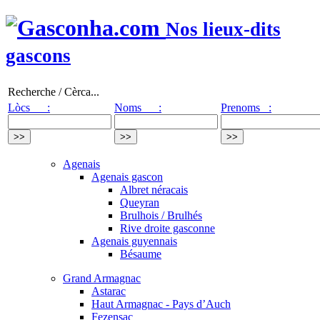
Nos lieux-dits
gascons
Recherche / Cèrca...
Lòcs :
Noms :
Prenoms :
Agenais
Agenais gascon
Albret néracais
Queyran
Brulhois / Brulhés
Rive droite gasconne
Agenais guyennais
Bésaume
Grand Armagnac
Astarac
Haut Armagnac - Pays d’Auch
Fezensac