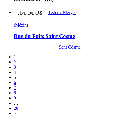
1er juin 2025
-
Tederic Merger
(Mézin)
Rue du Puits Saint Cosme
Sent Còsme
1
2
3
4
5
6
7
8
9
…
28
∞