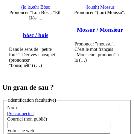
(lo,le,eth) Bòsc
(lo,eth) Mossur
Prononcer "Lou Bòs", "Eth
Prononcer "(lou) Moussu".
Bòs"...
Mossur
/ Monsieur
bòsc
/ bois
Prononcer "moussu".
Dans le sens de "petite
C’est le mot français
forêt". Dérivés : bosquet
"Monsieur" prononcé à
(prononcer
la (…)
"bousquétt") (…)
Un gran de sau ?
(identification facultative)
Nom
[
Se connecter
]
Courriel (non publié)
Votre site web