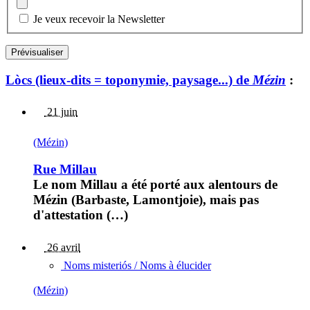
Je veux recevoir la Newsletter
Lòcs (lieux-dits = toponymie, paysage...) de
Mézin
:
21 juin
(Mézin)
Rue Millau
Le nom Millau a été porté aux alentours de
Mézin (Barbaste, Lamontjoie), mais pas
d'attestation (…)
26 avril
Noms misteriós / Noms à élucider
(Mézin)