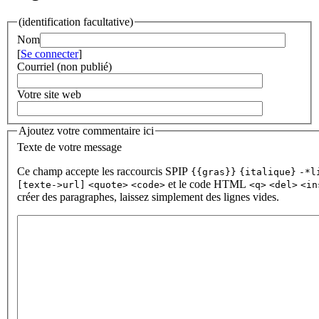
(identification facultative)
Nom
[
Se connecter
]
Courriel (non publié)
Votre site web
Ajoutez votre commentaire ici
Texte de votre message
Ce champ accepte les raccourcis SPIP
{{gras}}
{italique}
-*l
et le code HTML
[texte->url]
<quote>
<code>
<q>
<del>
<in
créer des paragraphes, laissez simplement des lignes vides.