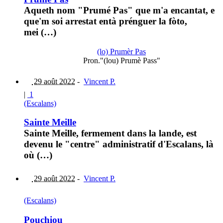
Aqueth nom "Prumé Pas" que m'a encantat, e
que'm soi arrestat entà prénguer la fòto,
mei (…)
(lo) Prumèr Pas
Pron."(lou) Prumè Pass"
29 août 2022
-
Vincent P.
|
1
(Escalans)
Sainte Meille
Sainte Meille, fermement dans la lande, est
devenu le "centre" administratif d'Escalans, là
où (…)
29 août 2022
-
Vincent P.
(Escalans)
Pouchiou