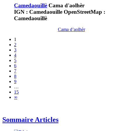
Camedaouillè
Cama d'aolhèr
IGN : Camedaouille OpenStreetMap :
Camedaouillè
Cama d’aolhèr
1
2
3
4
5
6
7
8
9
…
15
∞
Sommaire Articles