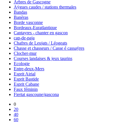
Arbres de Gascogne
Aÿgues caudes / stations thermales
Bandas
Banèras
Borde vasconne
Bordeaux-Euratlantique
Cantayres - chanter en gascon
cap-de-paja
Chafres de Leujats / Léogeats
Chasse et chasseurs / Casse é cassaÿres
Clocher-mur
Courses landaises & jeux taurins
Ecologie
Entre-deux-Mers
Esprit Airial
Esprit Bastide
Esprit Cabane
Faux féminin
Fiertat gascoune/gascona
0
20
40
60