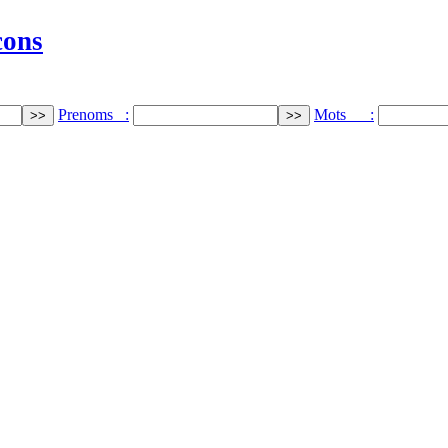
cons
Prenoms :
Mots :