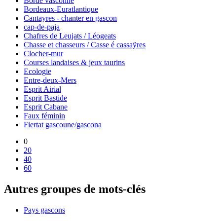
Borde vasconne
Bordeaux-Euratlantique
Cantayres - chanter en gascon
cap-de-paja
Chafres de Leujats / Léogeats
Chasse et chasseurs / Casse é cassaÿres
Clocher-mur
Courses landaises & jeux taurins
Ecologie
Entre-deux-Mers
Esprit Airial
Esprit Bastide
Esprit Cabane
Faux féminin
Fiertat gascoune/gascona
0
20
40
60
Autres groupes de mots-clés
Pays gascons