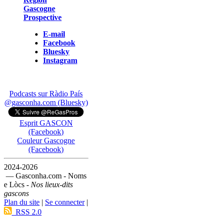
Gascogne
Prospective
E-mail
Facebook
Bluesky
Instagram
Podcasts sur Ràdio País
@gasconha.com (Bluesky)
Esprit GASCON
(Facebook)
Couleur Gascogne
(Facebook)
2024-2026
— Gasconha.com - Noms
e Lòcs -
Nos lieux-dits
gascons
Plan du site
|
Se connecter
|
RSS 2.0