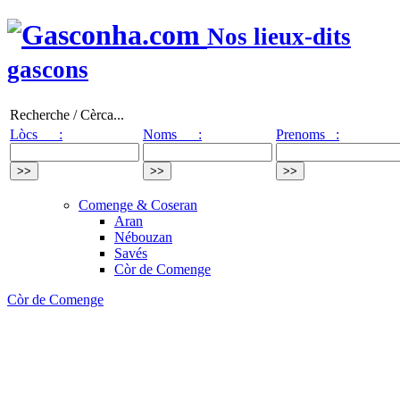
Nos lieux-dits
gascons
Recherche / Cèrca...
Lòcs :
Noms :
Prenoms :
Comenge & Coseran
Aran
Nébouzan
Savés
Còr de Comenge
Còr de Comenge