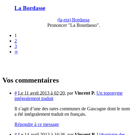
La Bordasse
(la,era) Bordassa
Prononcer "La Bourdasso".
1
2
3
∞
Vos commentaires
#
Le 11 avril 2013 à 02:20
,
par
Vincent P.
Un toponyme
intégralement traduit
Il s’agit d’une des rares communes de Gascogne dont le nom
a été intégralement traduit en français.
Répondre à ce message
#
Le 14 avril 2013 à 16:36
,
par
Vincent P.
Urbanisme des