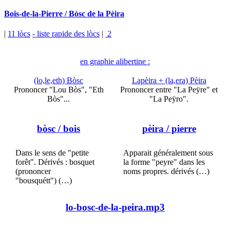
Bois-de-la-Pierre / Bòsc de la Pèira
|
11 lòcs
- liste rapide des lòcs
|
2
en graphie alibertine :
(lo,le,eth) Bòsc
Lapèira + (la,era) Pèira
Prononcer "Lou Bòs", "Eth
Prononcer entre "La Peÿre" et
Bòs"...
"La Peÿro".
bòsc
/ bois
pèira
/ pierre
Dans le sens de "petite
Apparait généralement sous
forêt". Dérivés : bosquet
la forme "peyre" dans les
(prononcer
noms propres. dérivés (…)
"bousquétt") (…)
lo-bosc-de-la-peira.mp3