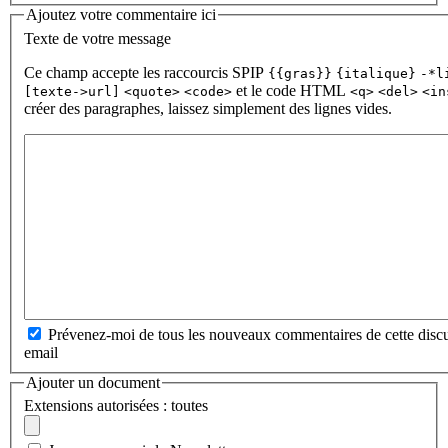
Ajoutez votre commentaire ici
Texte de votre message
Ce champ accepte les raccourcis SPIP
{{gras}}
{italique}
-*l
et le code HTML
[texte->url]
<quote>
<code>
<q>
<del>
<in
créer des paragraphes, laissez simplement des lignes vides.
Prévenez-moi de tous les nouveaux commentaires de cette discu
email
Ajouter un document
Extensions autorisées : toutes