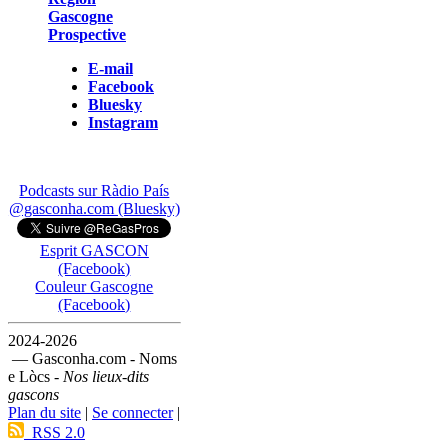
Gascogne
Prospective
E-mail
Facebook
Bluesky
Instagram
Podcasts sur Ràdio País
@gasconha.com (Bluesky)
Esprit GASCON
(Facebook)
Couleur Gascogne
(Facebook)
2024-2026
— Gasconha.com - Noms
e Lòcs -
Nos lieux-dits
gascons
Plan du site
|
Se connecter
|
RSS 2.0