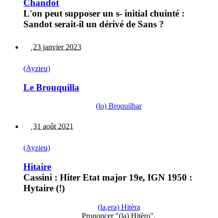
Chandot
L'on peut supposer un s- initial chuinté :
Sandot serait-il un dérivé de Sans ?
23 janvier 2023
(Ayzieu)
Le Brouquilla
(lo) Broquilhar
31 août 2021
(Ayzieu)
Hitaire
Cassini : Hiter Etat major 19e, IGN 1950 :
Hytaire (!)
(la,era) Hitèra
Prononcer "(la) Hitèro".