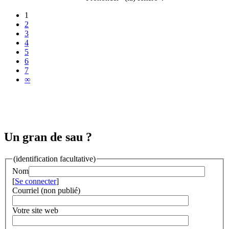
1
2
3
4
5
6
7
∞
Un gran de sau ?
(identification facultative)
Nom
[
Se connecter
]
Courriel (non publié)
Votre site web