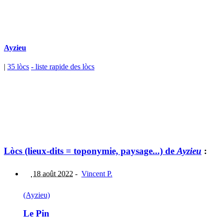
Ayzieu
|
35 lòcs
- liste rapide des lòcs
Lòcs (lieux-dits = toponymie, paysage...) de
Ayzieu
:
18 août 2022
-
Vincent P.
(Ayzieu)
Le Pin