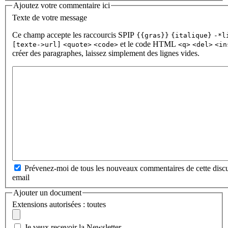
Ajoutez votre commentaire ici
Texte de votre message
Ce champ accepte les raccourcis SPIP
{{gras}}
{italique}
-*l
et le code HTML
[texte->url]
<quote>
<code>
<q>
<del>
<in
créer des paragraphes, laissez simplement des lignes vides.
Prévenez-moi de tous les nouveaux commentaires de cette discu
email
Ajouter un document
Extensions autorisées : toutes
Je veux recevoir la Newsletter