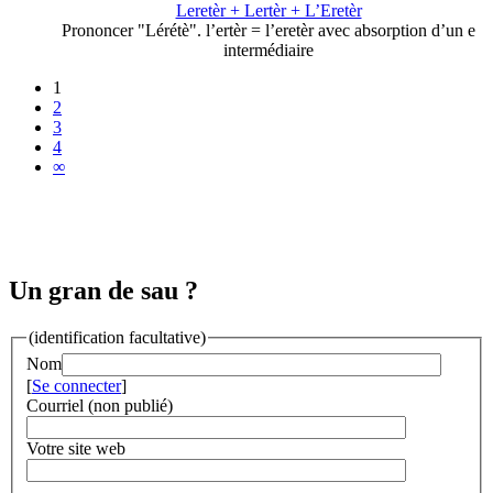
Leretèr + Lertèr + L’Eretèr
Prononcer "Lérétè". l’ertèr = l’eretèr avec absorption d’un e
intermédiaire
1
2
3
4
∞
Un gran de sau ?
(identification facultative)
Nom
[
Se connecter
]
Courriel (non publié)
Votre site web