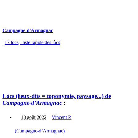
Campagne-d'Armagnac
|
17 lòcs
- liste rapide des lòcs
Lòcs (lieux-dits = toponymie, paysage...) de
Campagne-d’Armagnac
:
18 août 2022
-
Vincent P.
(Campagne-d’Armagnac)