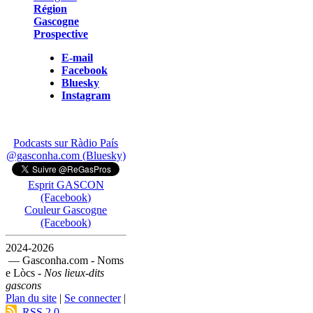
Région
Gascogne
Prospective
E-mail
Facebook
Bluesky
Instagram
Podcasts sur Ràdio País
@gasconha.com (Bluesky)
Esprit GASCON
(Facebook)
Couleur Gascogne
(Facebook)
2024-2026
— Gasconha.com - Noms
e Lòcs -
Nos lieux-dits
gascons
Plan du site
|
Se connecter
|
RSS 2.0