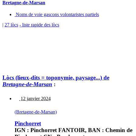
Bretagne-de-Marsan
Noms de voie gascons volontaristes partiels
|
27 lòcs
- liste rapide des lòcs
Lòcs (lieux-dits = toponymie, paysage...) de
Bretagne-de-Marsan
:
12 janvier 2024
(Bretagne-de-Marsan)
Pinchorret
IGN : Pinchorret FANTOIR, BAN : Chemin de