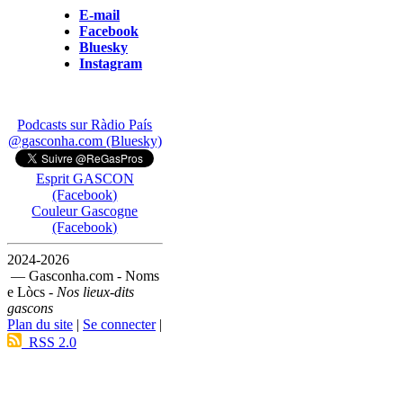
E-mail
Facebook
Bluesky
Instagram
Podcasts sur Ràdio País
@gasconha.com (Bluesky)
Esprit GASCON
(Facebook)
Couleur Gascogne
(Facebook)
2024-2026
— Gasconha.com - Noms
e Lòcs -
Nos lieux-dits
gascons
Plan du site
|
Se connecter
|
RSS 2.0