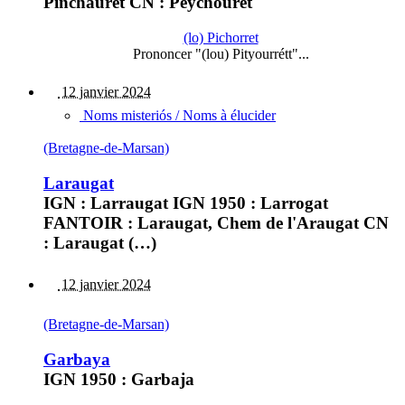
Pinchauret CN : Peychouret
(lo) Pichorret
Prononcer "(lou) Pityourrétt"...
12 janvier 2024
Noms misteriós / Noms à élucider
(Bretagne-de-Marsan)
Laraugat
IGN : Larraugat IGN 1950 : Larrogat
FANTOIR : Laraugat, Chem de l'Araugat CN
: Laraugat (…)
12 janvier 2024
(Bretagne-de-Marsan)
Garbaya
IGN 1950 : Garbaja