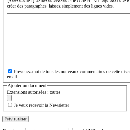
et le code HTML
[texte->url]
<quote>
<code>
<q>
<del>
<in
créer des paragraphes, laissez simplement des lignes vides.
Prévenez-moi de tous les nouveaux commentaires de cette discu
email
Ajouter un document
Extensions autorisées : toutes
Je veux recevoir la Newsletter