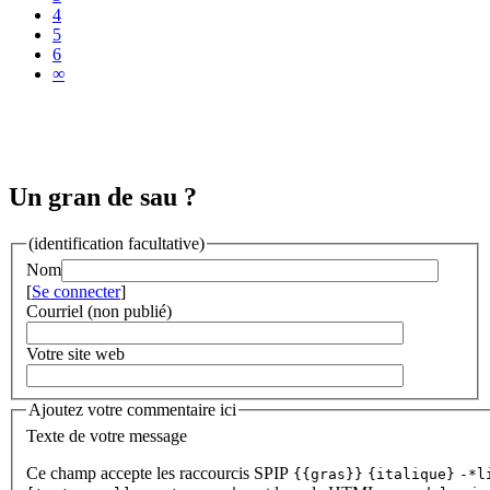
4
5
6
∞
Un gran de sau ?
(identification facultative)
Nom
[
Se connecter
]
Courriel (non publié)
Votre site web
Ajoutez votre commentaire ici
Texte de votre message
Ce champ accepte les raccourcis SPIP
{{gras}}
{italique}
-*l