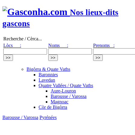
Nos lieux-dits
gascons
Recherche / Cèrca...
Lòcs :
Noms :
Prenoms :
Bigòrra & Quate Vaths
Baronnies
Lavedan
Quatre Vallées / Quate Vaths
Aure-Louron
Barousse / Varossa
Magnoac
Còr de Bigòrra
Barousse / Varossa
Pyrénées