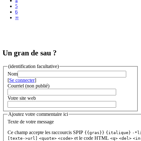
4
5
6
∞
Un gran de sau ?
(identification facultative)
Nom
[
Se connecter
]
Courriel (non publié)
Votre site web
Ajoutez votre commentaire ici
Texte de votre message
Ce champ accepte les raccourcis SPIP
{{gras}}
{italique}
-*l
et le code HTML
[texte->url]
<quote>
<code>
<q>
<del>
<in