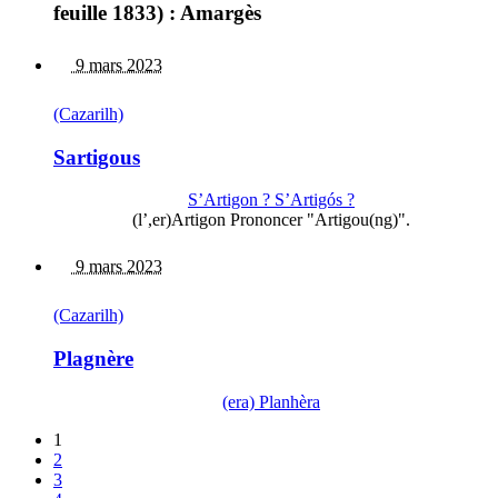
feuille 1833) : Amargès
9 mars 2023
(Cazarilh)
Sartigous
S’Artigon ? S’Artigós ?
(l’,er)Artigon Prononcer "Artigou(ng)".
9 mars 2023
(Cazarilh)
Plagnère
(era) Planhèra
1
2
3