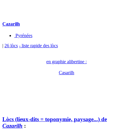
Cazarilh
Pyrénées
|
26 lòcs
- liste rapide des lòcs
en graphie alibertine :
Casarilh
Lòcs (lieux-dits = toponymie, paysage...) de
Cazarilh
: