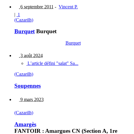
6 septembre 2011
-
Vincent P.
|
1
(Cazarilh)
Burquet
Burquet
Burquet
3 août 2024
L’article défini "salat" Sa...
(Cazarilh)
Soupennes
9 mars 2023
(Cazarilh)
Amargès
FANTOIR : Amargues CN (Section A, 1re