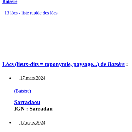
Batsère
|
13 lòcs
- liste rapide des lòcs
Lòcs (lieux-dits = toponymie, paysage...) de
Batsère
:
17 mars 2024
(Batsère)
Sarradaou
IGN : Sarradau
17 mars 2024