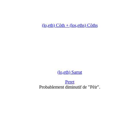
(lo,eth) Còth + (los,eths) Còths
(lo,eth) Sarrat
Peret
Probablement diminutif de "Pèir".