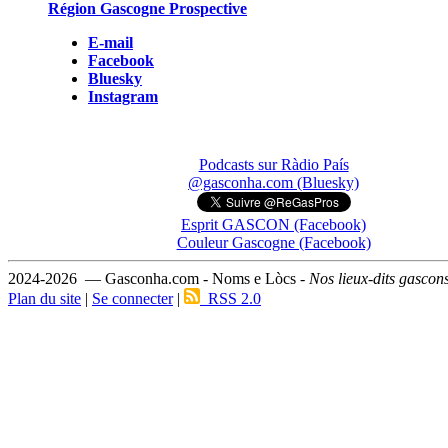
Région Gascogne Prospective
E-mail
Facebook
Bluesky
Instagram
Podcasts sur Ràdio País
@gasconha.com (Bluesky)
Esprit GASCON (Facebook)
Couleur Gascogne (Facebook)
2024-2026 — Gasconha.com - Noms e Lòcs -
Nos lieux-dits gascon
Plan du site
|
Se connecter
|
RSS 2.0