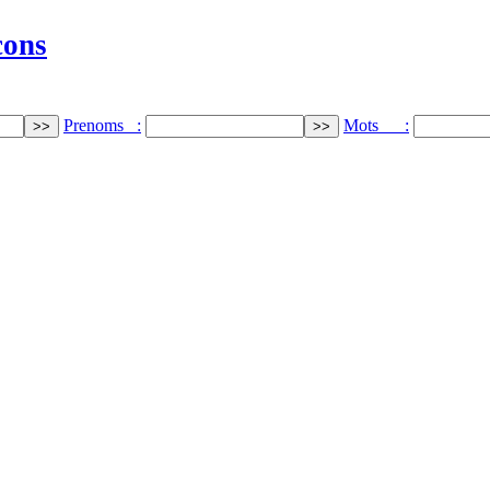
cons
Prenoms :
Mots :