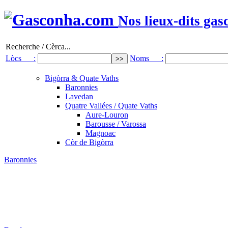
Nos lieux-dits gas
Recherche / Cèrca...
Lòcs :
Noms :
Bigòrra & Quate Vaths
Baronnies
Lavedan
Quatre Vallées / Quate Vaths
Aure-Louron
Barousse / Varossa
Magnoac
Còr de Bigòrra
Baronnies