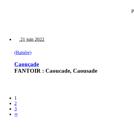
P
21 juin 2022
(Batsère)
Caouçade
FANTOIR : Caoucade, Caousade
1
2
3
∞