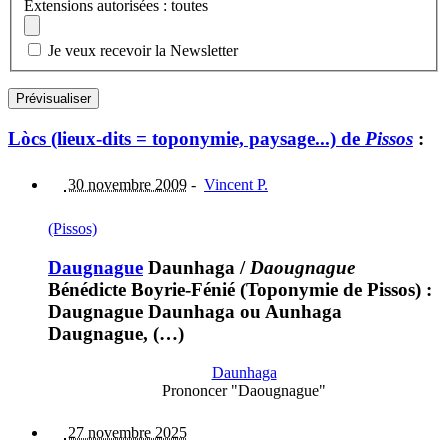
Extensions autorisées : toutes
Je veux recevoir la Newsletter
Lòcs (lieux-dits = toponymie, paysage...) de
Pissos
:
30 novembre 2009
-
Vincent P.
(Pissos)
Daugnague
Daunhaga
/
Daougnague
Bénédicte Boyrie-Fénié (Toponymie de Pissos) :
Daugnague Daunhaga ou Aunhaga
Daugnague, (…)
Daunhaga
Prononcer "Daougnague"
27 novembre 2025