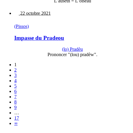
L’ausèth = L’oiseau
22 octobre 2021
(Pissos)
Impasse du Pradeou
(lo) Pradèu
Prononcer "(lou) pradèw".
1
2
3
4
5
6
7
8
9
…
17
∞