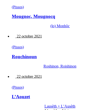
(Pissos)
Mougnoc, Mougnocq
(lo) Monhòc
22 octobre 2021
(Pissos)
Rouchinoun
Roshinon, Roishinon
22 octobre 2021
(Pissos)
L’Aouzet
Lausèth + L’Ausèth