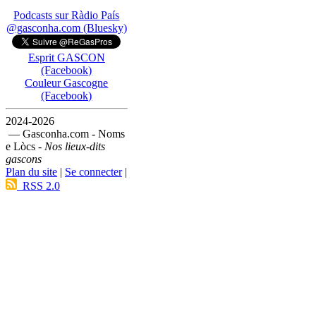
Podcasts sur Ràdio País
@gasconha.com (Bluesky)
Esprit GASCON
(Facebook)
Couleur Gascogne
(Facebook)
2024-2026
— Gasconha.com - Noms
e Lòcs -
Nos lieux-dits
gascons
Plan du site
|
Se connecter
|
RSS 2.0