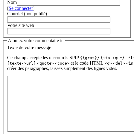
Nom
[
Se connecter
]
Courriel (non publié)
Votre site web
Ajoutez votre commentaire ici
Texte de votre message
Ce champ accepte les raccourcis SPIP
{{gras}}
{italique}
-*l
et le code HTML
[texte->url]
<quote>
<code>
<q>
<del>
<in
créer des paragraphes, laissez simplement des lignes vides.