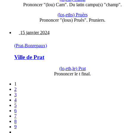
Prononcer "(lou) Cam". Du latin campu(s) "champ".
(los,eths) Pruèrs
Prononcer "(lous) Pruès". Pruniers.
15 janvier 2024
(Prat-Bonrepaux)
Ville de Prat
(lo,eth,le) Prat
Prononcer le t final.
1
2
3
4
5
6
7
8
9
…