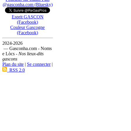
@gasconha.com (Bluesky)
Esprit GASCON
(Facebook)
Couleur Gascogne
(Facebook)
2024-2026
— Gasconha.com - Noms
e Lòcs -
Nos lieux-dits
gascons
Plan du site
|
Se connecter
|
RSS 2.0