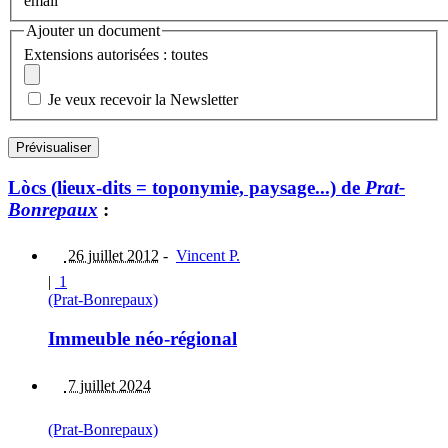
email
Ajouter un document
Extensions autorisées : toutes
Je veux recevoir la Newsletter
Lòcs (lieux-dits = toponymie, paysage...) de
Prat-
Bonrepaux
:
26 juillet 2012
-
Vincent P.
|
1
(Prat-Bonrepaux)
Immeuble néo-régional
7 juillet 2024
(Prat-Bonrepaux)