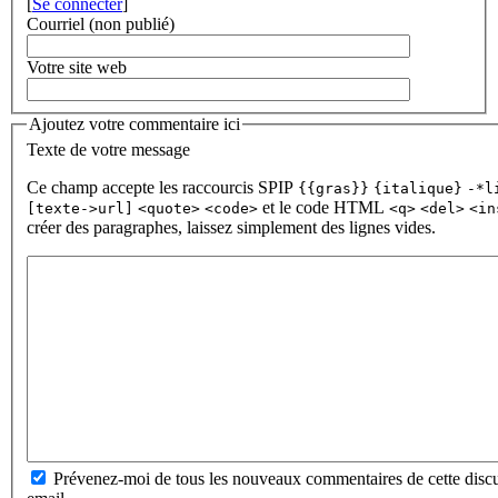
[
Se connecter
]
Courriel (non publié)
Votre site web
Ajoutez votre commentaire ici
Texte de votre message
Ce champ accepte les raccourcis SPIP
{{gras}}
{italique}
-*l
et le code HTML
[texte->url]
<quote>
<code>
<q>
<del>
<in
créer des paragraphes, laissez simplement des lignes vides.
Prévenez-moi de tous les nouveaux commentaires de cette discu