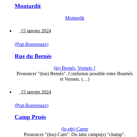
Montardit
Montardit
15 janvier 2024
(Prat-Bonrepaux)
Rue du Bernès
(lo) Bernés, Vernets ?
Prononcer "(lou) Bernés". Confusion possible entre Bearnés
et Vernets. (…)
15 janvier 2024
(Prat-Bonrepaux)
Camp Pruès
(lo,eth) Camp
Prononcer "(lou) Cam". Du latin campu(s) "champ".