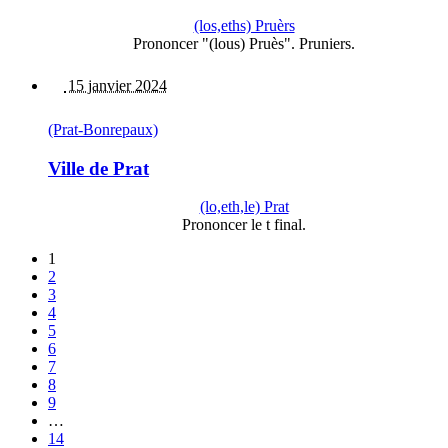
(los,eths) Pruèrs
Prononcer "(lous) Pruès". Pruniers.
15 janvier 2024
(Prat-Bonrepaux)
Ville de Prat
(lo,eth,le) Prat
Prononcer le t final.
1
2
3
4
5
6
7
8
9
…
14