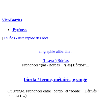
Vier-Bordes
Pyrénées
|
14 lòcs
- liste rapide des lòcs
en graphie alibertine :
(las,eras) Bòrdas
Prononcer "(las) Bòrdas", "(las) Bòrdos"...
bòrda
/ ferme, métairie, grange
Ou grange. Prononcer entre "bordo" et "borde" ; Dérivés :
bordeta (…)