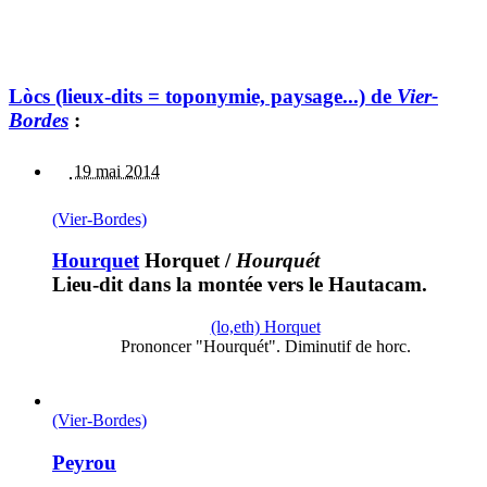
Lòcs (lieux-dits = toponymie, paysage...) de
Vier-
Bordes
:
19 mai 2014
(Vier-Bordes)
Hourquet
Horquet
/
Hourquét
Lieu-dit dans la montée vers le Hautacam.
(lo,eth) Horquet
Prononcer "Hourquét". Diminutif de horc.
(Vier-Bordes)
Peyrou