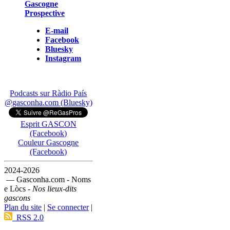
Gascogne
Prospective
E-mail
Facebook
Bluesky
Instagram
Podcasts sur Ràdio País
@gasconha.com (Bluesky)
Esprit GASCON
(Facebook)
Couleur Gascogne
(Facebook)
2024-2026
— Gasconha.com - Noms
e Lòcs -
Nos lieux-dits
gascons
Plan du site
|
Se connecter
|
RSS 2.0