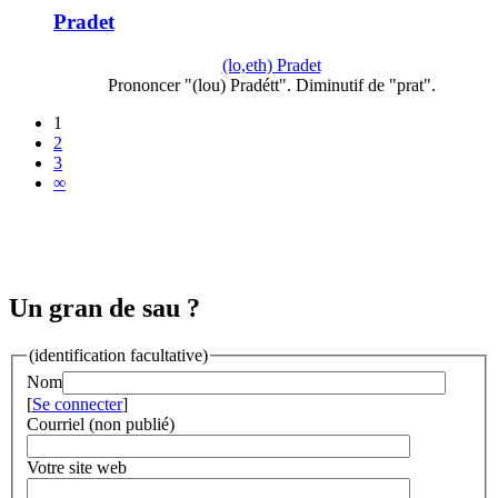
Pradet
(lo,eth) Pradet
Prononcer "(lou) Pradétt". Diminutif de "prat".
1
2
3
∞
Un gran de sau ?
(identification facultative)
Nom
[
Se connecter
]
Courriel (non publié)
Votre site web