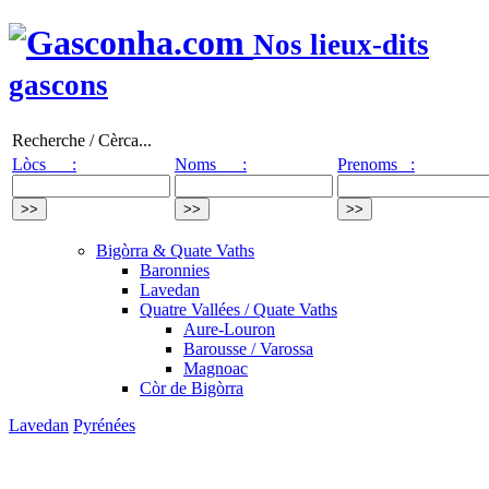
Nos lieux-dits
gascons
Recherche / Cèrca...
Lòcs :
Noms :
Prenoms :
Bigòrra & Quate Vaths
Baronnies
Lavedan
Quatre Vallées / Quate Vaths
Aure-Louron
Barousse / Varossa
Magnoac
Còr de Bigòrra
Lavedan
Pyrénées