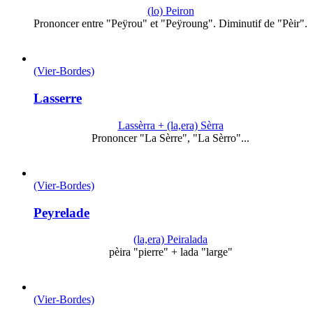
(lo) Peiron
Prononcer entre "Peÿrou" et "Peÿroung". Diminutif de "Pèir".
(Vier-Bordes)
Lasserre
Lassèrra + (la,era) Sèrra
Prononcer "La Sèrre", "La Sèrro"...
(Vier-Bordes)
Peyrelade
(la,era) Peiralada
pèira "pierre" + lada "large"
(Vier-Bordes)