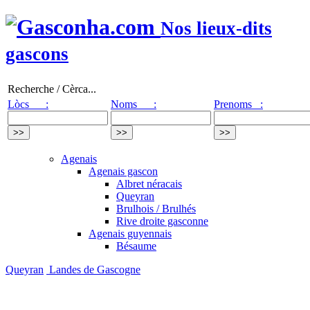
Nos lieux-dits
gascons
Recherche / Cèrca...
Lòcs :
Noms :
Prenoms :
Agenais
Agenais gascon
Albret néracais
Queyran
Brulhois / Brulhés
Rive droite gasconne
Agenais guyennais
Bésaume
Queyran
Landes de Gascogne