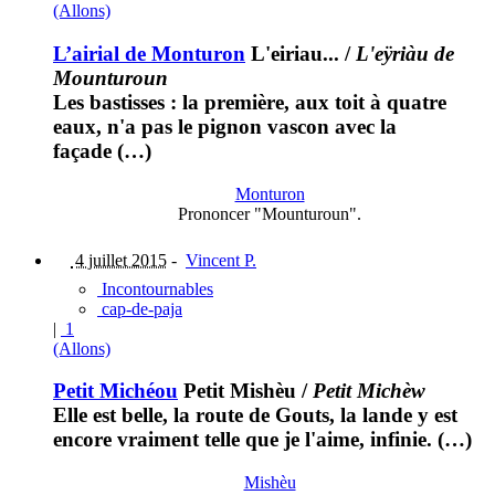
(Allons)
L’airial de Monturon
L'eiriau...
/
L'eÿriàu de
Mounturoun
Les bastisses : la première, aux toit à quatre
eaux, n'a pas le pignon vascon avec la
façade (…)
Monturon
Prononcer "Mounturoun".
4 juillet 2015
-
Vincent P.
Incontournables
cap-de-paja
|
1
(Allons)
Petit Michéou
Petit Mishèu
/
Petit Michèw
Elle est belle, la route de Gouts, la lande y est
encore vraiment telle que je l'aime, infinie. (…)
Mishèu