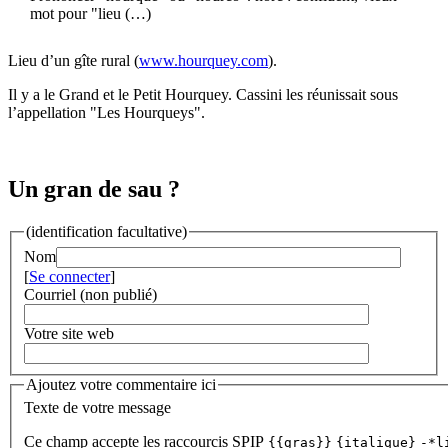
mot pour "lieu (…)
Lieu d’un gîte rural (
www.hourquey.com
).
Il y a le Grand et le Petit Hourquey. Cassini les réunissait sous
l’appellation "Les Hourqueys".
Un gran de sau ?
(identification facultative)
Nom
[
Se connecter
]
Courriel (non publié)
Votre site web
Ajoutez votre commentaire ici
Texte de votre message
Ce champ accepte les raccourcis SPIP
{{gras}}
{italique}
-*l