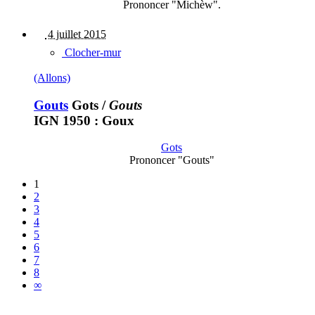
Prononcer "Michèw".
4 juillet 2015
Clocher-mur
(Allons)
Gouts
Gots
/
Gouts
IGN 1950 : Goux
Gots
Prononcer "Gouts"
1
2
3
4
5
6
7
8
∞