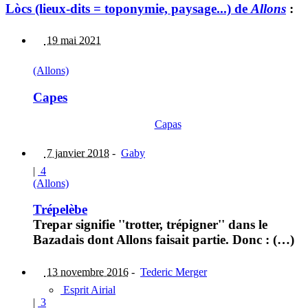
Lòcs (lieux-dits = toponymie, paysage...) de
Allons
:
19 mai 2021
(Allons)
Capes
Capas
7 janvier 2018
-
Gaby
|
4
(Allons)
Trépelèbe
Trepar signifie ''trotter, trépigner'' dans le
Bazadais dont Allons faisait partie. Donc : (…)
13 novembre 2016
-
Tederic Merger
Esprit Airial
|
3