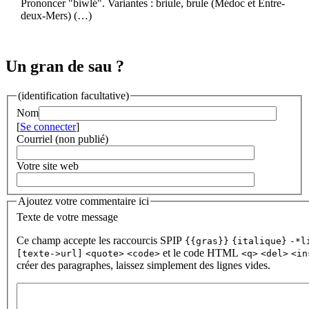
Prononcer "biwlé". Variantes : briule, brule (Médoc et Entre-
deux-Mers) (…)
Un gran de sau ?
(identification facultative)
Nom
[
Se connecter
]
Courriel (non publié)
Votre site web
Ajoutez votre commentaire ici
Texte de votre message
Ce champ accepte les raccourcis SPIP
{{gras}}
{italique}
-*l
et le code HTML
[texte->url]
<quote>
<code>
<q>
<del>
<in
créer des paragraphes, laissez simplement des lignes vides.