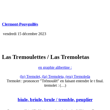
Clermont-Pouyguillès
vendredi 15 décembre 2023
Las Tremoulettes
/ Las Tremoletas
en graphie alibertine :
(lo) Tremolet, (la) Tremoleta, (era) Tremoleda
Tremolet : prononcer "Trémoulét" en faisant entendre le t final.
tremolet : (…)
biule, briule, brule
/ tremble, peuplier