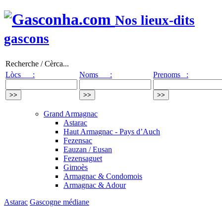
Nos lieux-dits
gascons
Recherche / Cèrca...
Lòcs :
Noms :
Prenoms :
Grand Armagnac
Astarac
Haut Armagnac - Pays d’Auch
Fezensac
Eauzan / Eusan
Fezensaguet
Gimoès
Armagnac & Condomois
Armagnac & Adour
Astarac
Gascogne médiane