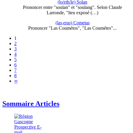
(lo/eth/le) Solan
Prononcer entre "soulan" et "soulang". Selon Claude
Larronde, "lieu exposé (…)
(las,eras) Cometas
Prononcer "Las Coumétos", "Las Coumétes"...
1
2
3
4
5
6
7
8
∞
Sommaire Articles