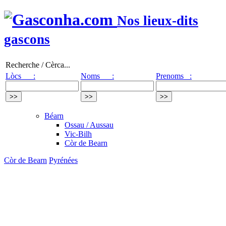
Nos lieux-dits
gascons
Recherche / Cèrca...
Lòcs :
Noms :
Prenoms :
Béarn
Ossau / Aussau
Vic-Bilh
Còr de Bearn
Còr de Bearn
Pyrénées