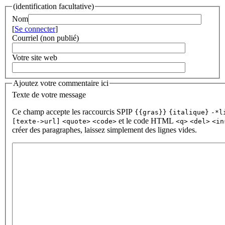
(identification facultative)
Nom
[
Se connecter
]
Courriel (non publié)
Votre site web
Ajoutez votre commentaire ici
Texte de votre message
Ce champ accepte les raccourcis SPIP
{{gras}}
{italique}
-*l
et le code HTML
[texte->url]
<quote>
<code>
<q>
<del>
<in
créer des paragraphes, laissez simplement des lignes vides.