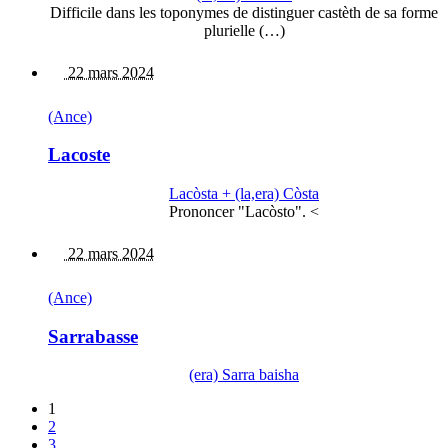
Difficile dans les toponymes de distinguer castèth de sa forme
plurielle (…)
22 mars 2024
(Ance)
Lacoste
Lacòsta + (la,era) Còsta
Prononcer "Lacòsto". <
22 mars 2024
(Ance)
Sarrabasse
(era) Sarra baisha
1
2
3