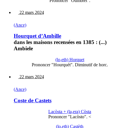
Prononcer "Oumbrét".
22 mars 2024
(Ance)
Hourquet d’Ambille
dans les maisons recensées en 1385 : (...)
Ambiele
(lo,eth) Horquet
Prononcer "Hourquét". Diminutif de horc.
22 mars 2024
(Ance)
Coste de Castets
Lacòsta + (la,era) Còsta
Prononcer "Lacòsto". <
(lo,eth) Castèth