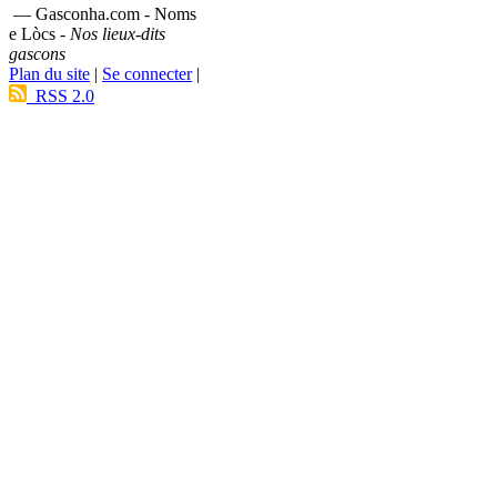
— Gasconha.com - Noms
e Lòcs -
Nos lieux-dits
gascons
Plan du site
|
Se connecter
|
RSS 2.0