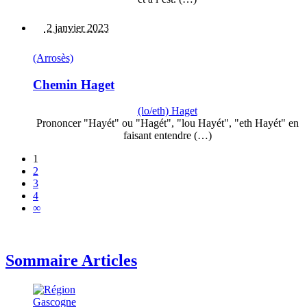
2 janvier 2023
(Arrosès)
Chemin Haget
(lo/eth) Haget
Prononcer "Hayét" ou "Hagét", "lou Hayét", "eth Hayét" en
faisant entendre (…)
1
2
3
4
∞
Sommaire Articles