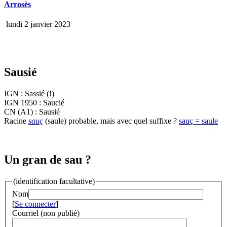
Arrosès
lundi 2 janvier 2023
Sausié
IGN : Sassié (!)
IGN 1950 : Saucié
CN (A1) : Sausié
Racine
sauç
(saule) probable, mais avec quel suffixe ?
sauç = saule
Un gran de sau ?
(identification facultative)
Nom
[
Se connecter
]
Courriel (non publié)