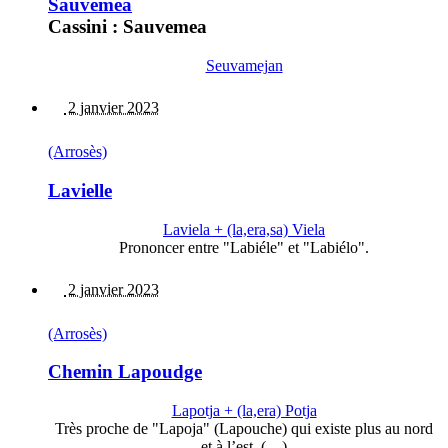
Sauveméa
Cassini : Sauvemea
Seuvamejan
2 janvier 2023
(Arrosès)
Lavielle
Laviela + (la,era,sa) Viela
Prononcer entre "Labiéle" et "Labiélo".
2 janvier 2023
(Arrosès)
Chemin Lapoudge
Lapotja + (la,era) Potja
Très proche de "Lapoja" (Lapouche) qui existe plus au nord
et à l’est. (…)