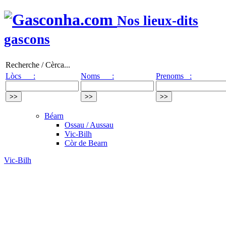
Nos lieux-dits
gascons
Recherche / Cèrca...
Lòcs :
Noms :
Prenoms :
Béarn
Ossau / Aussau
Vic-Bilh
Còr de Bearn
Vic-Bilh