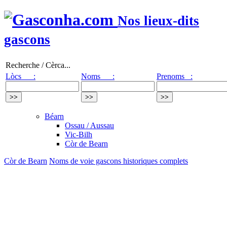
Nos lieux-dits
gascons
Recherche / Cèrca...
Lòcs :
Noms :
Prenoms :
Béarn
Ossau / Aussau
Vic-Bilh
Còr de Bearn
Còr de Bearn
Noms de voie gascons historiques complets