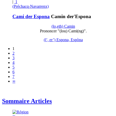
|
1
(Préchacq-Navarrenx)
Cami der Espona
Camin der'Espona
(lo,eth) Camin
Prononcer "(lou) Cami(ng)".
(l’, er’) Espona, Espòna
1
2
3
4
5
6
7
∞
Sommaire Articles