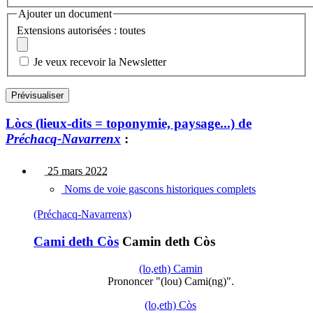
Ajouter un document
Extensions autorisées : toutes
Je veux recevoir la Newsletter
Lòcs (lieux-dits = toponymie, paysage...) de
Préchacq-Navarrenx
:
25 mars 2022
Noms de voie gascons historiques complets
(Préchacq-Navarrenx)
Cami deth Còs
Camin deth Còs
(lo,eth) Camin
Prononcer "(lou) Cami(ng)".
(lo,eth) Còs