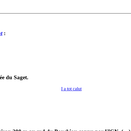
t
:
lée du Saget.
I a tot calut