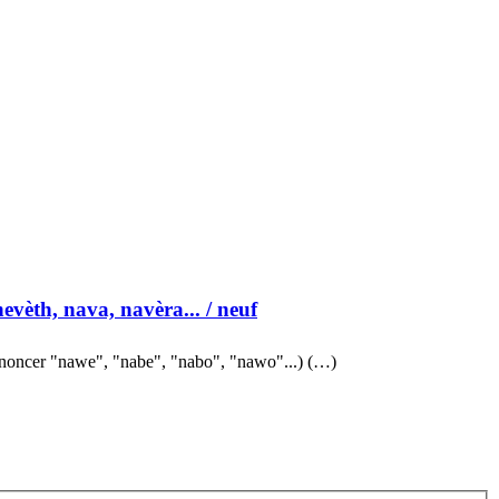
nevèth, nava, navèra...
/ neuf
noncer "nawe", "nabe", "nabo", "nawo"...) (…)