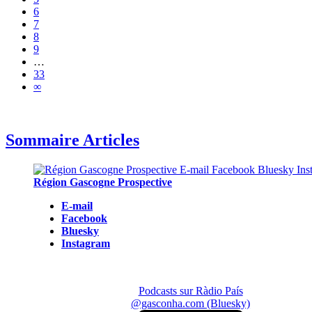
6
7
8
9
…
33
∞
Sommaire Articles
Région Gascogne Prospective
E-mail
Facebook
Bluesky
Instagram
Podcasts sur Ràdio País
@gasconha.com (Bluesky)