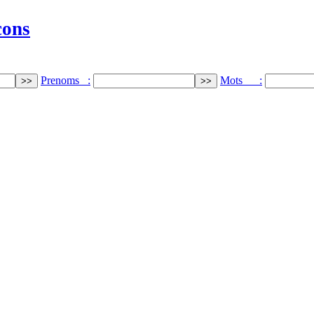
cons
Prenoms :
Mots :