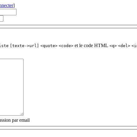
nnecter
]
et le code HTML
iste
[texte->url]
<quote>
<code>
<q>
<del>
<i
ssion par email