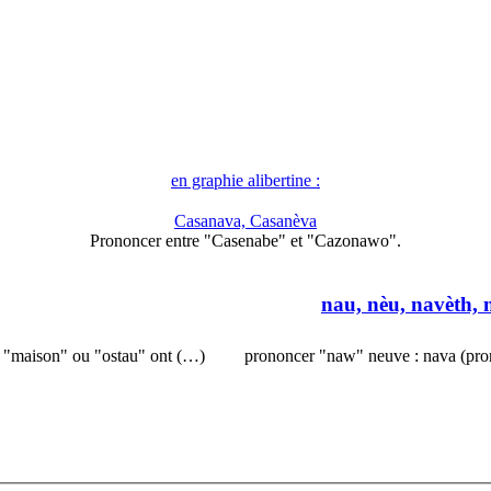
en graphie alibertine :
Casanava, Casanèva
Prononcer entre "Casenabe" et "Cazonawo".
nau, nèu, navèth, 
, "maison" ou "ostau" ont (…)
prononcer "naw" neuve : nava (pro