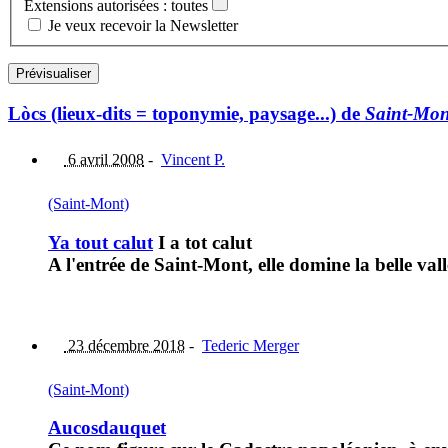
Extensions autorisées : toutes
Je veux recevoir la Newsletter
Lòcs (lieux-dits = toponymie, paysage...) de
Saint-Mon
6 avril 2008
-
Vincent P.
(Saint-Mont)
Ya tout calut
I a tot calut
A l'entrée de Saint-Mont, elle domine la belle val
23 décembre 2018
-
Tederic Merger
(Saint-Mont)
Aucosdauquet