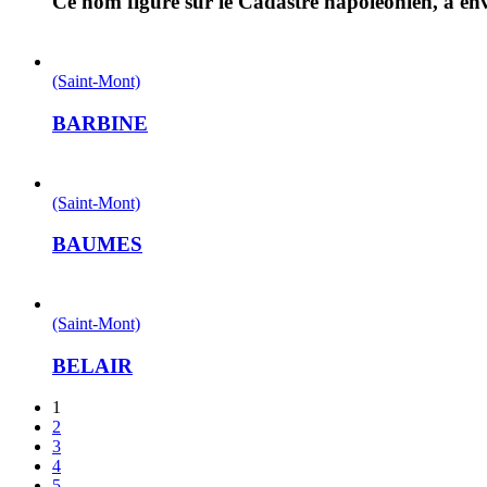
Ce nom figure sur le Cadastre napoléonien, à e
(Saint-Mont)
BARBINE
(Saint-Mont)
BAUMES
(Saint-Mont)
BELAIR
1
2
3
4
5