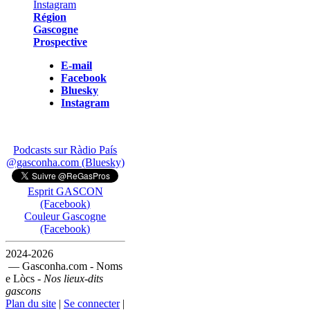
Région
Gascogne
Prospective
E-mail
Facebook
Bluesky
Instagram
Podcasts sur Ràdio País
@gasconha.com (Bluesky)
Esprit GASCON
(Facebook)
Couleur Gascogne
(Facebook)
2024-2026
— Gasconha.com - Noms
e Lòcs -
Nos lieux-dits
gascons
Plan du site
|
Se connecter
|