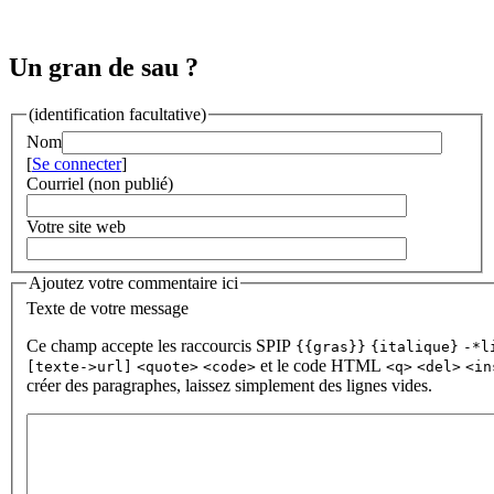
Un gran de sau ?
(identification facultative)
Nom
[
Se connecter
]
Courriel (non publié)
Votre site web
Ajoutez votre commentaire ici
Texte de votre message
Ce champ accepte les raccourcis SPIP
{{gras}}
{italique}
-*l
et le code HTML
[texte->url]
<quote>
<code>
<q>
<del>
<in
créer des paragraphes, laissez simplement des lignes vides.