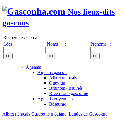
Nos lieux-dits
gascons
Recherche / Cèrca...
Lòcs :
Noms :
Prenoms :
Agenais
Agenais gascon
Albret néracais
Queyran
Brulhois / Brulhés
Rive droite gasconne
Agenais guyennais
Bésaume
Albret néracais
Gascogne médiane
Landes de Gascogne