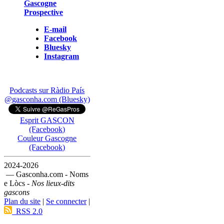
Gascogne
Prospective
E-mail
Facebook
Bluesky
Instagram
Podcasts sur Ràdio País
@gasconha.com (Bluesky)
Esprit GASCON
(Facebook)
Couleur Gascogne
(Facebook)
2024-2026
— Gasconha.com - Noms
e Lòcs -
Nos lieux-dits
gascons
Plan du site
|
Se connecter
|
RSS 2.0