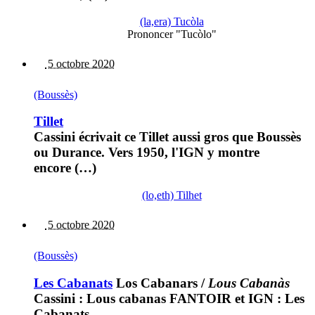
(la,era) Tucòla
Prononcer "Tucòlo"
5 octobre 2020
(Boussès)
Tillet
Cassini écrivait ce Tillet aussi gros que Boussès
ou Durance. Vers 1950, l'IGN y montre
encore (…)
(lo,eth) Tilhet
5 octobre 2020
(Boussès)
Les Cabanats
Los Cabanars
/
Lous Cabanàs
Cassini : Lous cabanas FANTOIR et IGN : Les
Cabanats