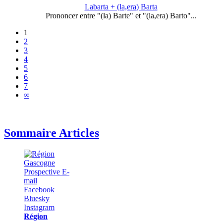
Labarta + (la,era) Barta
Prononcer entre "(la) Barte" et "(la,era) Barto"...
1
2
3
4
5
6
7
∞
Sommaire Articles
Région