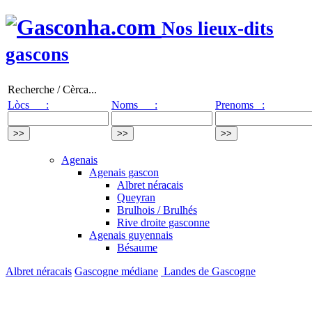
Nos lieux-dits
gascons
Recherche / Cèrca...
Lòcs :
Noms :
Prenoms :
Agenais
Agenais gascon
Albret néracais
Queyran
Brulhois / Brulhés
Rive droite gasconne
Agenais guyennais
Bésaume
Albret néracais
Gascogne médiane
Landes de Gascogne