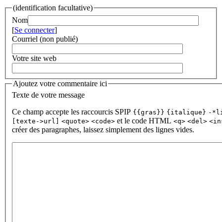
(identification facultative)
Nom
[
Se connecter
]
Courriel (non publié)
Votre site web
Ajoutez votre commentaire ici
Texte de votre message
Ce champ accepte les raccourcis SPIP
{{gras}}
{italique}
-*l
et le code HTML
[texte->url]
<quote>
<code>
<q>
<del>
<in
créer des paragraphes, laissez simplement des lignes vides.