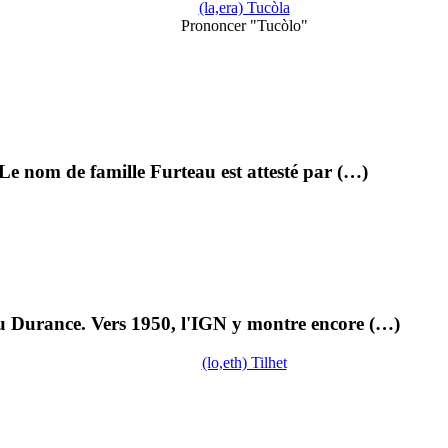
(la,era) Tucòla
Prononcer "Tucòlo"
 Le nom de famille Furteau est attesté par (…)
 ou Durance. Vers 1950, l'IGN y montre encore (…)
(lo,eth) Tilhet