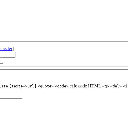
nnecter
]
et le code HTML
iste
[texte->url]
<quote>
<code>
<q>
<del>
<i