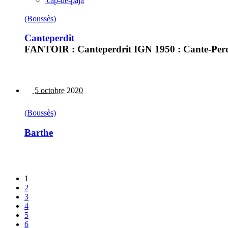
cap-de-paja
(Boussès)
Canteperdit
FANTOIR : Canteperdrit IGN 1950 : Cante-Perdi
5 octobre 2020
(Boussès)
Barthe
1
2
3
4
5
6