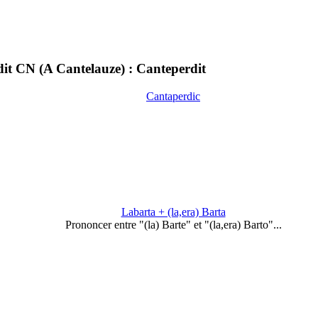
t CN (A Cantelauze) : Canteperdit
Cantaperdic
Labarta + (la,era) Barta
Prononcer entre "(la) Barte" et "(la,era) Barto"...