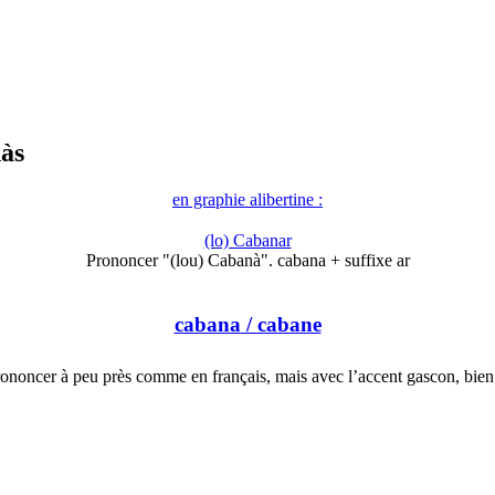
às
en graphie alibertine :
(lo) Cabanar
Prononcer "(lou) Cabanà". cabana + suffixe ar
cabana
/ cabane
ononcer à peu près comme en français, mais avec l’accent gascon, bie