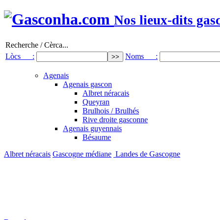
Nos lieux-dits gas
Recherche / Cèrca...
Lòcs :
Noms :
Agenais
Agenais gascon
Albret néracais
Queyran
Brulhois / Brulhés
Rive droite gasconne
Agenais guyennais
Bésaume
Albret néracais
Gascogne médiane
Landes de Gascogne