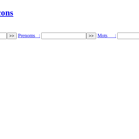
cons
Prenoms :
Mots :