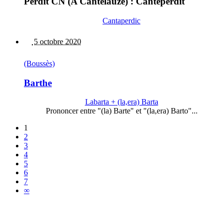
Perdit CN (A Cantelauze) : Canteperdit
Cantaperdic
5 octobre 2020
(Boussès)
Barthe
Labarta + (la,era) Barta
Prononcer entre "(la) Barte" et "(la,era) Barto"...
1
2
3
4
5
6
7
∞