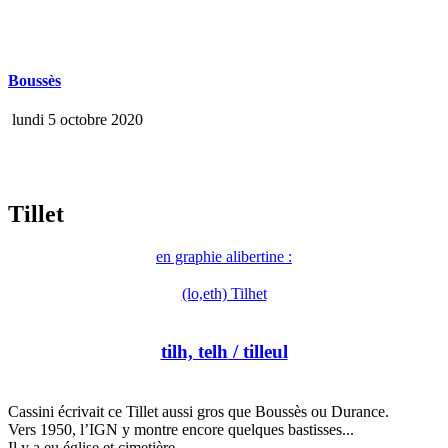
Boussès
lundi 5 octobre 2020
Tillet
en graphie alibertine :
(lo,eth) Tilhet
tilh, telh
/ tilleul
Cassini écrivait ce Tillet aussi gros que Boussès ou Durance.
Vers 1950, l’IGN y montre encore quelques bastisses...
Il y a eu église et cimetière.