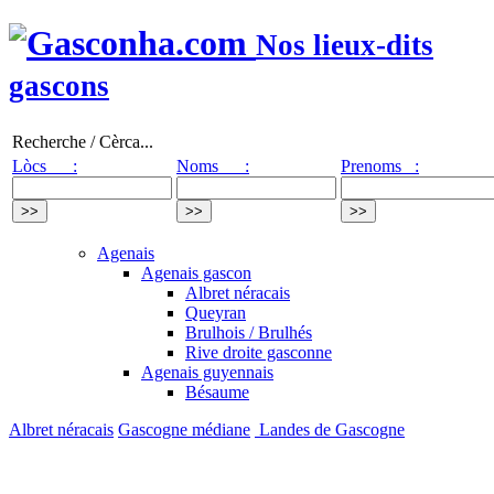
Nos lieux-dits
gascons
Recherche / Cèrca...
Lòcs :
Noms :
Prenoms :
Agenais
Agenais gascon
Albret néracais
Queyran
Brulhois / Brulhés
Rive droite gasconne
Agenais guyennais
Bésaume
Albret néracais
Gascogne médiane
Landes de Gascogne