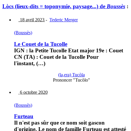
Lòcs (lieux-dits = toponymie, paysage...) de
Boussès
:
18 avril 2023
-
Tederic Merger
(Boussès)
Le Couet de la Tucolle
IGN : la Petite Tucolle Etat major 19e : Couet
CN (TA) : Couet de la Tucolle Pour
l'instant, (…)
(la,era) Tucòla
Prononcer "Tucòlo"
6 octobre 2020
(Boussès)
Furteau
Il n'est pas sûr que ce nom soit gascon
d'origine. Le nom de famille Furteau est attesté