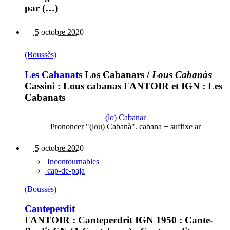
par (…)
5 octobre 2020
(Boussès)
Les Cabanats
Los Cabanars
/
Lous Cabanàs
Cassini : Lous cabanas FANTOIR et IGN : Les
Cabanats
(lo) Cabanar
Prononcer "(lou) Cabanà". cabana + suffixe ar
5 octobre 2020
Incontournables
cap-de-paja
(Boussès)
Canteperdit
FANTOIR : Canteperdrit IGN 1950 : Cante-