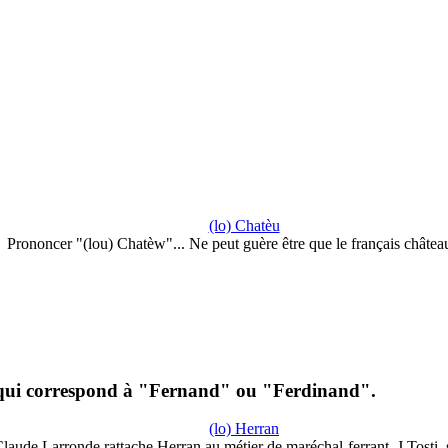
(lo) Chatèu
Prononcer "(lou) Chatèw"... Ne peut guère être que le français châte
qui correspond à "Fernand" ou "Ferdinand".
(lo) Herran
laude Larronde rattache Herran au métier de maréchal-ferrant. J.Tosti,