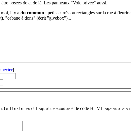
 être posées de ci de là. Les panneaux "Voie privée" aussi...
moi, il y a
du commun
: petits carrés ou rectangles sur la rue à fleurir
), "cabane à dons" (écrit "givebox")...
nnecter
]
et le code HTML
iste
[texte->url]
<quote>
<code>
<q>
<del>
<i