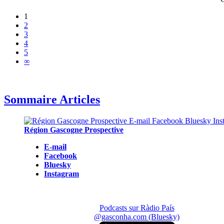
1
2
3
4
5
∞
Sommaire Articles
Région Gascogne Prospective
E-mail
Facebook
Bluesky
Instagram
Podcasts sur Ràdio País
@gasconha.com (Bluesky)