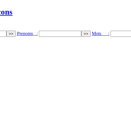
cons
Prenoms :
Mots :