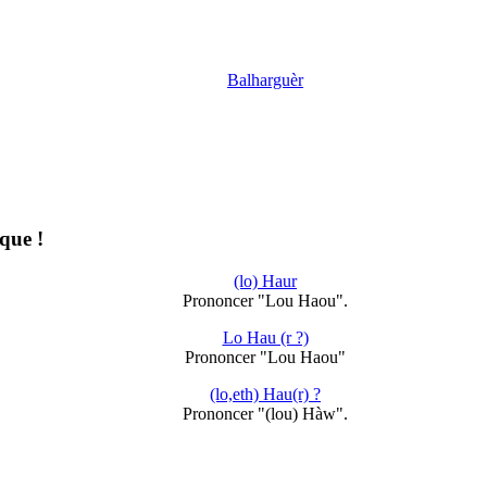
Balharguèr
que !
(lo) Haur
Prononcer "Lou Haou".
Lo Hau (r ?)
Prononcer "Lou Haou"
(lo,eth) Hau(r) ?
Prononcer "(lou) Hàw".