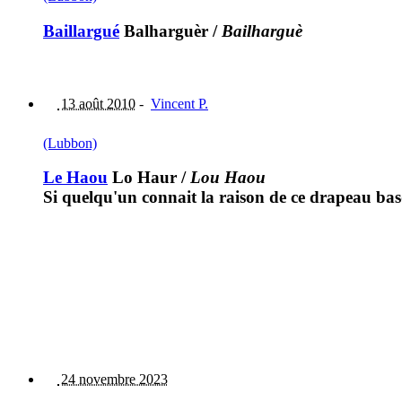
Baillargué
Balharguèr
/
Bailharguè
13 août 2010
-
Vincent P.
(Lubbon)
Le Haou
Lo Haur
/
Lou Haou
Si quelqu'un connait la raison de ce drapeau bas
24 novembre 2023