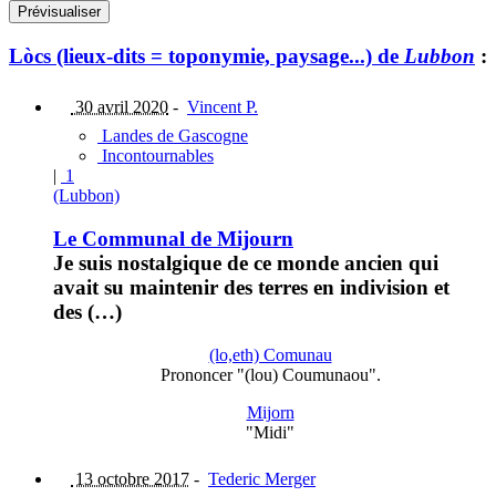
Lòcs (lieux-dits = toponymie, paysage...) de
Lubbon
:
30 avril 2020
-
Vincent P.
Landes de Gascogne
Incontournables
|
1
(Lubbon)
Le Communal de Mijourn
Je suis nostalgique de ce monde ancien qui
avait su maintenir des terres en indivision et
des (…)
(lo,eth) Comunau
Prononcer "(lou) Coumunaou".
Mijorn
"Midi"
13 octobre 2017
-
Tederic Merger